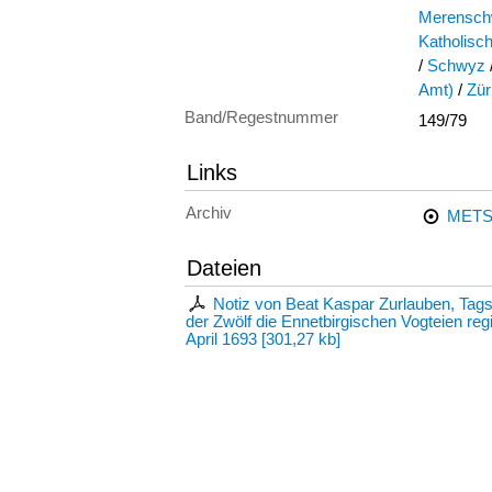
Merensc
Katholisc
/
Schwyz
Amt)
/
Zür
Band/Regestnummer
149/79
Links
Archiv
METS
Dateien
Notiz von Beat Kaspar Zurlauben, Tag
der Zwölf die Ennetbirgischen Vogteien r
April 1693
[
301,27 kb
]