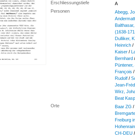
Erschliessungstiefe
A
Personen
Abegg, Jo
Andermatt,
Balthasar
(1638-171
Dulliker, 
Heinrich
/
Kaiser
/
L
Bernhard
Püntener,
François
/
Rudolf
/
S
Jean-Fréd
Wirz, Joh
Beat Kasp
Orte
Baar ZG
/
Bremgarte
Freiburg 
Hohenrai
CH-DEU
/