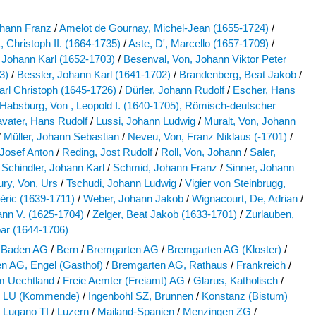
hann Franz
/
Amelot de Gournay, Michel-Jean (1655-1724)
/
 Christoph II. (1664-1735)
/
Aste, D', Marcello (1657-1709)
/
, Johann Karl (1652-1703)
/
Besenval, Von, Johann Viktor Peter
3)
/
Bessler, Johann Karl (1641-1702)
/
Brandenberg, Beat Jakob
/
Karl Christoph (1645-1726)
/
Dürler, Johann Rudolf
/
Escher, Hans
Habsburg, Von , Leopold I. (1640-1705), Römisch-deutscher
avater, Hans Rudolf
/
Lussi, Johann Ludwig
/
Muralt, Von, Johann
/
Müller, Johann Sebastian
/
Neveu, Von, Franz Niklaus (-1701)
/
 Josef Anton
/
Reding, Jost Rudolf
/
Roll, Von, Johann
/
Saler,
Schindler, Johann Karl
/
Schmid, Johann Franz
/
Sinner, Johann
ury, Von, Urs
/
Tschudi, Johann Ludwig
/
Vigier von Steinbrugg,
éric (1639-1711)
/
Weber, Johann Jakob
/
Wignacourt, De, Adrian
/
ann V. (1625-1704)
/
Zelger, Beat Jakob (1633-1701)
/
Zurlauben,
ar (1644-1706)
Baden AG
/
Bern
/
Bremgarten AG
/
Bremgarten AG (Kloster)
/
n AG, Engel (Gasthof)
/
Bremgarten AG, Rathaus
/
Frankreich
/
im Uechtland
/
Freie Aemter (Freiamt) AG
/
Glarus, Katholisch
/
n LU (Kommende)
/
Ingenbohl SZ, Brunnen
/
Konstanz (Bistum)
Lugano TI
/
Luzern
/
Mailand-Spanien
/
Menzingen ZG
/