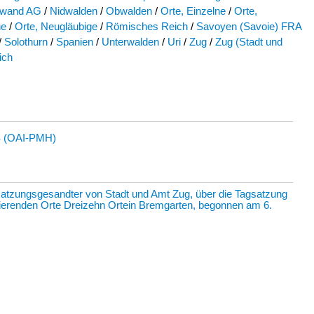
hwand AG
/
Nidwalden
/
Obwalden
/
Orte, Einzelne
/
Orte,
he
/
Orte, Neugläubige
/
Römisches Reich
/
Savoyen (Savoie) FRA
/
Solothurn
/
Spanien
/
Unterwalden
/
Uri
/
Zug
/
Zug (Stadt und
ich
 (OAI-PMH)
satzungsgesandter von Stadt und Amt Zug, über die Tagsatzung
egierenden Orte Dreizehn Ortein Bremgarten, begonnen am 6.