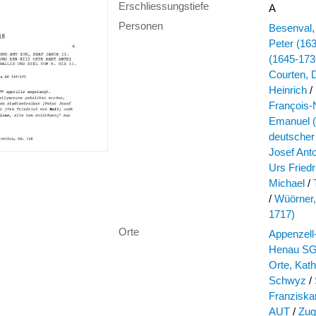
Erschliessungstiefe
A
Personen
Besenval,
Peter (16
(1645-173
Courten, 
Heinrich
/
François-
Emanuel (
deutscher
Josef Ant
Urs Friedr
Michael
/
/
Wüörner,
1717)
Orte
Appenzell
Henau S
Orte, Kath
Schwyz
/
Franziska
AUT
/
Zug