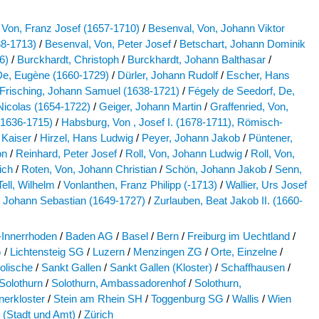
 Von, Franz Josef (1657-1710)
/
Besenval, Von, Johann Viktor
38-1713)
/
Besenval, Von, Peter Josef
/
Betschart, Johann Dominik
6)
/
Burckhardt, Christoph
/
Burckhardt, Johann Balthasar
/
De, Eugène (1660-1729)
/
Dürler, Johann Rudolf
/
Escher, Hans
Frisching, Johann Samuel (1638-1721)
/
Fégely de Seedorf, De,
Nicolas (1654-1722)
/
Geiger, Johann Martin
/
Graffenried, Von,
1636-1715)
/
Habsburg, Von , Josef I. (1678-1711), Römisch-
 Kaiser
/
Hirzel, Hans Ludwig
/
Peyer, Johann Jakob
/
Püntener,
on
/
Reinhard, Peter Josef
/
Roll, Von, Johann Ludwig
/
Roll, Von,
ich
/
Roten, Von, Johann Christian
/
Schön, Johann Jakob
/
Senn,
Tell, Wilhelm
/
Vonlanthen, Franz Philipp (-1713)
/
Wallier, Urs Josef
 Johann Sebastian (1649-1727)
/
Zurlauben, Beat Jakob II. (1660-
-Innerrhoden
/
Baden AG
/
Basel
/
Bern
/
Freiburg im Uechtland
/
G
/
Lichtensteig SG
/
Luzern
/
Menzingen ZG
/
Orte, Einzelne
/
olische
/
Sankt Gallen
/
Sankt Gallen (Kloster)
/
Schaffhausen
/
Solothurn
/
Solothurn, Ambassadorenhof
/
Solothurn,
nerkloster
/
Stein am Rhein SH
/
Toggenburg SG
/
Wallis
/
Wien
 (Stadt und Amt)
/
Zürich