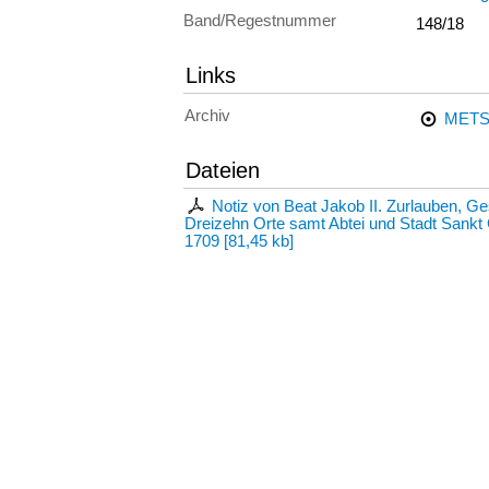
Band/Regestnummer
148/18
Links
Archiv
METS
Dateien
Notiz von Beat Jakob II. Zurlauben, G
Dreizehn Orte samt Abtei und Stadt Sankt G
1709
[
81,45 kb
]