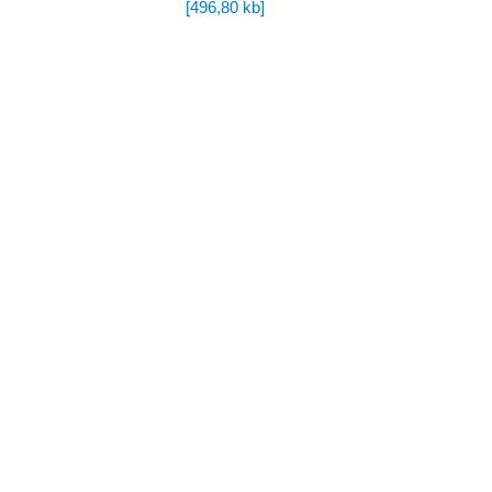
[
496,80 kb
]