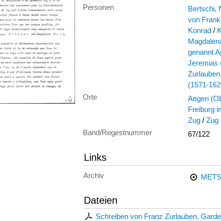
Personen
Bertschi,
von Frank
Konrad
/
K
Magdalena
genannt A
Jeremias 
Zurlauben,
(1571-162
Orte
Aegeri (O
Freiburg 
Zug
/
Zug 
Band/Regestnummer
67/122
Links
Archiv
METS
Dateien
Schreiben von Franz Zurlauben, Gardeh