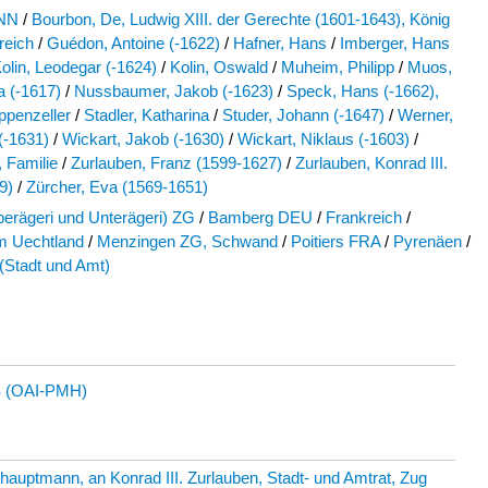
 NN
/
Bourbon, De, Ludwig XIII. der Gerechte (1601-1643), König
reich
/
Guédon, Antoine (-1622)
/
Hafner, Hans
/
Imberger, Hans
olin, Leodegar (-1624)
/
Kolin, Oswald
/
Muheim, Philipp
/
Muos,
 (-1617)
/
Nussbaumer, Jakob (-1623)
/
Speck, Hans (-1662),
ppenzeller
/
Stadler, Katharina
/
Studer, Johann (-1647)
/
Werner,
(-1631)
/
Wickart, Jakob (-1630)
/
Wickart, Niklaus (-1603)
/
 Familie
/
Zurlauben, Franz (1599-1627)
/
Zurlauben, Konrad III.
9)
/
Zürcher, Eva (1569-1651)
berägeri und Unterägeri) ZG
/
Bamberg DEU
/
Frankreich
/
im Uechtland
/
Menzingen ZG, Schwand
/
Poitiers FRA
/
Pyrenäen
/
(Stadt und Amt)
 (OAI-PMH)
auptmann, an Konrad III. Zurlauben, Stadt- und Amtrat, Zug