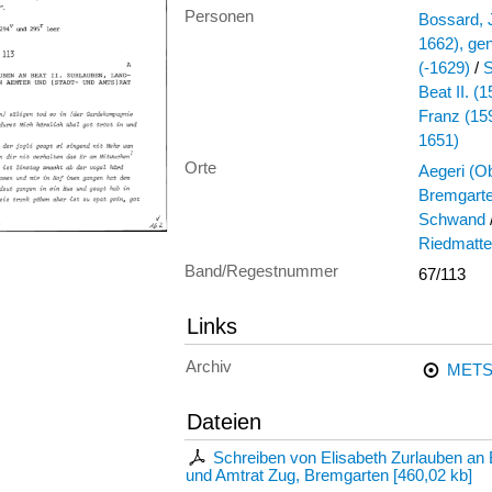
Personen
Bossard, 
1662), ge
(-1629)
/
S
Beat II. (
Franz (15
1651)
Orte
Aegeri (O
Bremgart
Schwand
Riedmatt
Band/Regestnummer
67/113
Links
Archiv
METS
Dateien
Schreiben von Elisabeth Zurlauben an B
und Amtrat Zug, Bremgarten
[
460,02 kb
]