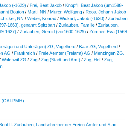
Jakob (-1629)
/
Frei, Beat Jakob
/
Knopfli, Beat Jakob (um1588-
nannt Bouton
/
Marti, NN
/
Murer, Wolfgang
/
Roos, Johann Jakob
chicker, NN
/
Weber, Konrad
/
Wickart, Jakob (-1630)
/
Zurlauben,
1597-1663), genannt Spitzbart
/
Zurlauben, Familie
/
Zurlauben,
99-1627)
/
Zurlauben, Gerold (vor1600-1629)
/
Zürcher, Eva (1569-
berägeri und Unterägeri) ZG, Vogelherd
/
Baar ZG, Vogelherd
/
en AG
/
Frankreich
/
Freie Aemter (Freiamt) AG
/
Menzingen ZG,
/
Walchwil ZG
/
Zug
/
Zug (Stadt und Amt)
/
Zug, Hof
/
Zug,
en
 (OAI-PMH)
eat II. Zurlauben, Landschreiber der Freien Ämter und Stadt-