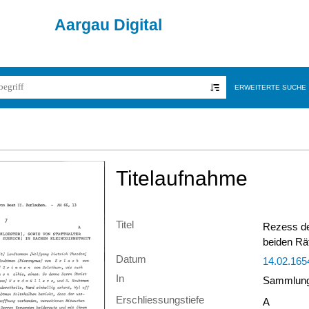
Aargau Digital
ERWEITERTE SUCHE
Titelaufnahme
Titel
Rezess de
beiden Rät
Datum
14.02.165
In
Sammlung 
Erschliessungstiefe
A