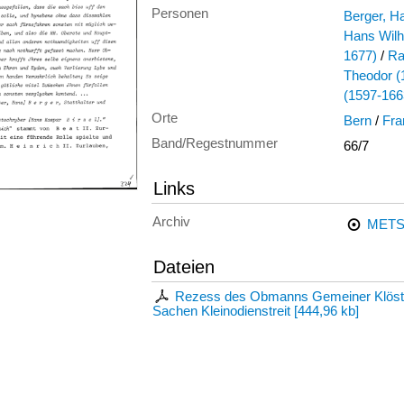
Personen
Berger, H
Hans Wilh
1677)
/
Ra
Theodor (
(1597-1663
Orte
Bern
/
Fra
Band/Regestnummer
66/7
Links
Archiv
METS
Dateien
Rezess des Obmanns Gemeiner Klöster,
Sachen Kleinodienstreit
[
444,96 kb
]