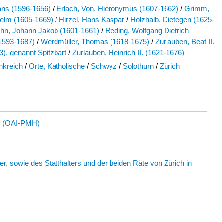
ans (1596-1656)
/
Erlach, Von, Hieronymus (1607-1662)
/
Grimm,
elm (1605-1669)
/
Hirzel, Hans Kaspar
/
Holzhalb, Dietegen (1625-
hn, Johann Jakob (1601-1661)
/
Reding, Wolfgang Dietrich
1593-1687)
/
Werdmüller, Thomas (1618-1675)
/
Zurlauben, Beat II.
), genannt Spitzbart
/
Zurlauben, Heinrich II. (1621-1676)
nkreich
/
Orte, Katholische
/
Schwyz
/
Solothurn
/
Zürich
 (OAI-PMH)
 sowie des Statthalters und der beiden Räte von Zürich in