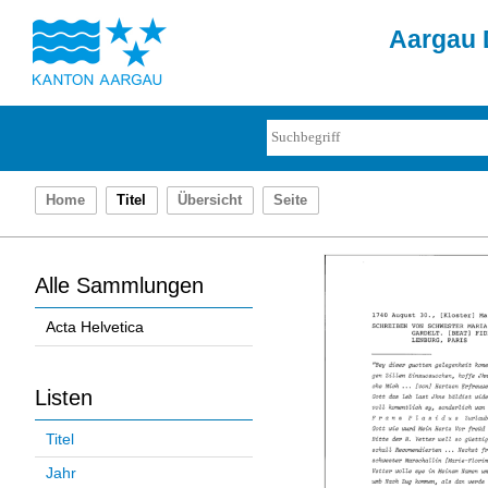
Aargau D
Home
Titel
Übersicht
Seite
Alle Sammlungen
Acta Helvetica
Listen
Titel
Jahr