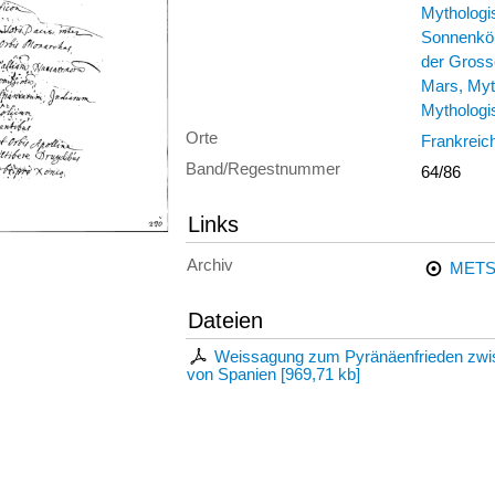
Mythologi
Sonnenkön
der Gross
Mars, Myt
Mythologi
Orte
Frankreic
Band/Regestnummer
64/86
Links
Archiv
METS
Dateien
Weissagung zum Pyränäenfrieden zwisch
von Spanien
[
969,71 kb
]