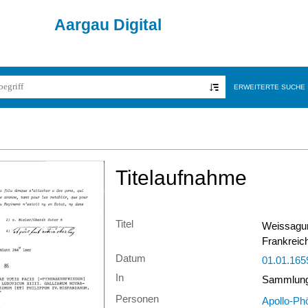
Aargau Digital
ERWEITERTE SUCHE
Titelaufnahme
Titel
Weissagun
Frankreich
Datum
01.01.165
In
Sammlung 
Personen
Apollo-Ph