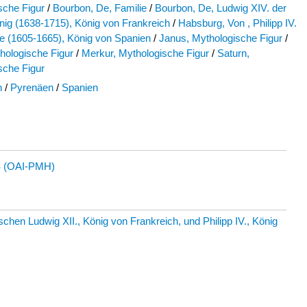
sche Figur
/
Bourbon, De, Familie
/
Bourbon, De, Ludwig XIV. der
ig (1638-1715), König von Frankreich
/
Habsburg, Von , Philipp IV.
e (1605-1665), König von Spanien
/
Janus, Mythologische Figur
/
hologische Figur
/
Merkur, Mythologische Figur
/
Saturn,
sche Figur
h
/
Pyrenäen
/
Spanien
 (OAI-PMH)
en Ludwig XII., König von Frankreich, und Philipp IV., König