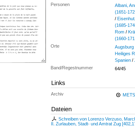
Personen
Albani, An
(1651-172
/
Eisenhut
(1685-174
Rom
/
Krä
(1660-171
Orte
Augsburg
Heiliges 
Spanien
/
Band/Regestnummer
64/45
Links
Archiv
METS
Dateien
Schreiben von Lorenzo Verzuso, March
II. Zurlauben, Stadt- und Amtrat Zug
[
402,1