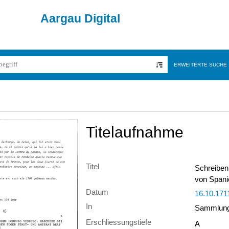
Aargau Digital
ERWEITERTE SUCHE
Titelaufnahme
Titel
Schreiben
von Spanie
Datum
16.10.171
In
Sammlung 
Erschliessungstiefe
A