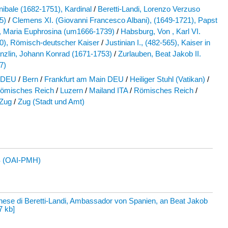
nibale (1682-1751), Kardinal
/
Beretti-Landi, Lorenzo Verzuso
5)
/
Clemens XI. (Giovanni Francesco Albani), (1649-1721), Papst
, Maria Euphrosina (um1666-1739)
/
Habsburg, Von , Karl VI.
0), Römisch-deutscher Kaiser
/
Justinian I., (482-565), Kaiser in
nzlin, Johann Konrad (1671-1753)
/
Zurlauben, Beat Jakob II.
7)
 DEU
/
Bern
/
Frankfurt am Main DEU
/
Heiliger Stuhl (Vatikan)
/
Römisches Reich
/
Luzern
/
Mailand ITA
/
Römisches Reich
/
Zug
/
Zug (Stadt und Amt)
 (OAI-PMH)
ese di Beretti-Landi, Ambassador von Spanien, an Beat Jakob
7 kb
]