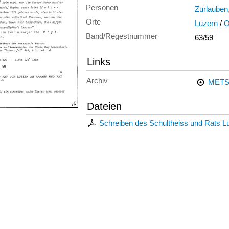
Personen
Zurlauben,
Orte
Luzern
/
O
Band/Regestnummer
63/59
Links
Archiv
METS
Dateien
Schreiben des Schultheiss und Rats 