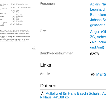
Personen
Acklin, Ni
Leonhard 
Bartholom
Johann Se
genannt K
Orte
Aegeri (O
ZG, Acher
/
Neuheim
und Amt)
Band/Regestnummer
62/78
Links
Archiv
METS
Dateien
Auffallbrief für Hans Baschi Schuler, 
Niklaus
[
445,88 kb
]