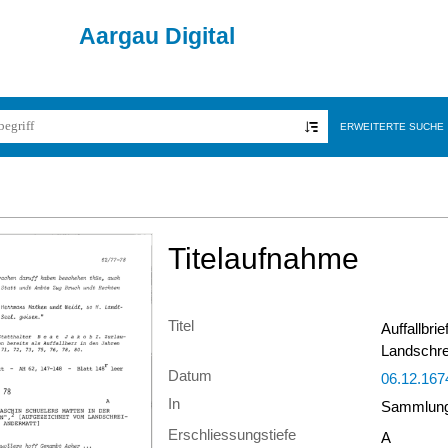
Aargau Digital
ERWEITERTE SUCHE
Titelaufnahme
Titel
Auffallbri
Landschre
Datum
06.12.167
In
Sammlung 
Erschliessungstiefe
A