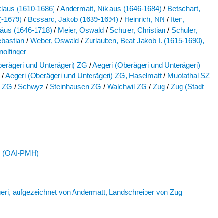
klaus (1610-1686)
/
Andermatt, Niklaus (1646-1684)
/
Betschart,
(-1679)
/
Bossard, Jakob (1639-1694)
/
Heinrich, NN
/
Iten,
äus (1646-1718)
/
Meier, Oswald
/
Schuler, Christian
/
Schuler,
bastian
/
Weber, Oswald
/
Zurlauben, Beat Jakob I. (1615-1690),
nolfinger
berägeri und Unterägeri) ZG
/
Aegeri (Oberägeri und Unterägeri)
/
Aegeri (Oberägeri und Unterägeri) ZG, Haselmatt
/
Muotathal SZ
 ZG
/
Schwyz
/
Steinhausen ZG
/
Walchwil ZG
/
Zug
/
Zug (Stadt
 (OAI-PMH)
Ägeri, aufgezeichnet von Andermatt, Landschreiber von Zug