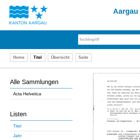
Aargau 
Home
Titel
Übersicht
Seite
Alle Sammlungen
Acta Helvetica
Listen
Titel
Jahr