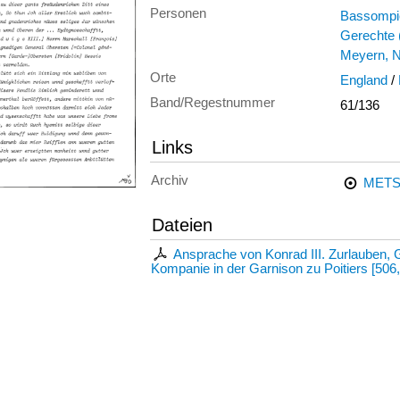
Personen
Bassompie
Gerechte 
Meyern, 
Orte
England
/
Band/Regestnummer
61/136
Links
Archiv
METS
Dateien
Ansprache von Konrad III. Zurlauben,
Kompanie in der Garnison zu Poitiers
[
506