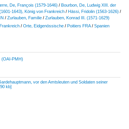
rre, De, François (1579-1646)
/
Bourbon, De, Ludwig XIII. der
(1601-1643), König von Frankreich
/
Hässi, Fridolin (1563-1626)
/
NN
/
Zurlauben, Familie
/
Zurlauben, Konrad III. (1571-1629)
Frankreich
/
Orte, Eidgenössische
/
Poitiers FRA
/
Spanien
 (OAI-PMH)
 Gardehauptmann, vor den Amtsleuten und Soldaten seiner
,90 kb
]