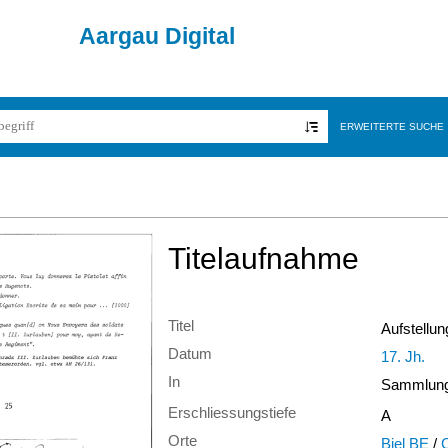
Aargau Digital
ERWEITERTE SUCHE
Titelaufnahme
Titel
Aufstellu
Datum
17. Jh.
In
Sammlung 
Erschliessungstiefe
A
Orte
Biel BE
/