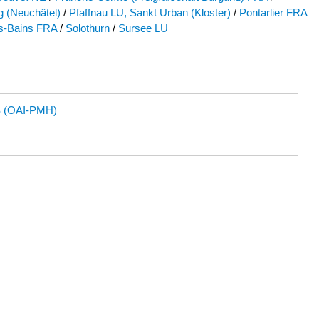
 (Neuchâtel)
/
Pfaffnau LU, Sankt Urban (Kloster)
/
Pontarlier FRA
es-Bains FRA
/
Solothurn
/
Sursee LU
 (OAI-PMH)