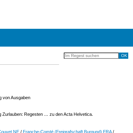
ng von Ausgaben
Zurlauben: Regesten … zu den Acta Helvetica.
Couvet NE
/
Franche-Comté (Freigrafschaft Burgund) FRA
/