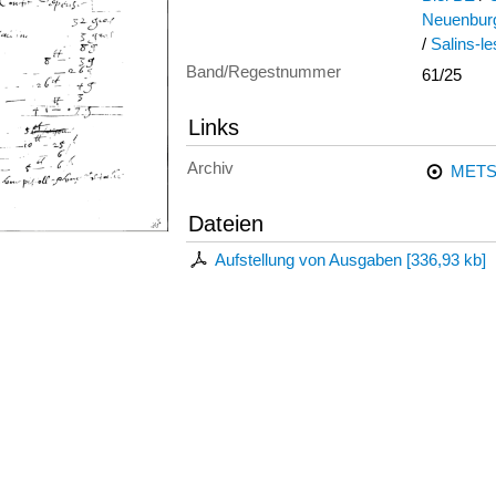
Neuenburg
/
Salins-l
Band/Regestnummer
61/25
Links
Archiv
METS
Dateien
Aufstellung von Ausgaben
[
336,93 kb
]