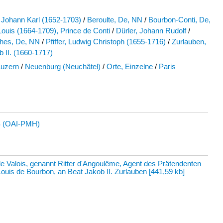
, Johann Karl (1652-1703)
/
Beroulte, De, NN
/
Bourbon-Conti, De,
ouis (1664-1709), Prince de Conti
/
Dürler, Johann Rudolf
/
hes, De, NN
/
Pfiffer, Ludwig Christoph (1655-1716)
/
Zurlauben,
 II. (1660-1717)
Luzern
/
Neuenburg (Neuchâtel)
/
Orte, Einzelne
/
Paris
 (OAI-PMH)
e Valois, genannt Ritter d'Angoulême, Agent des Prätendenten
ouis de Bourbon, an Beat Jakob II. Zurlauben
[
441,59 kb
]