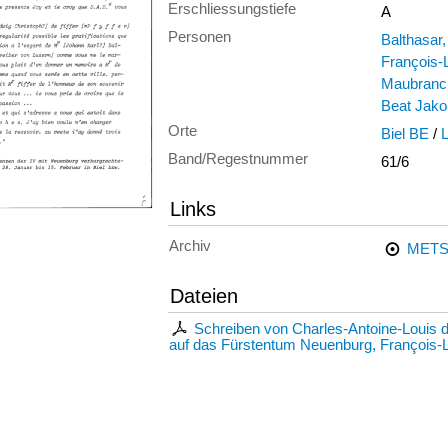
Erschliessungstiefe
A
Personen
Balthasar
François-L
Maubranc
Beat Jakob
Orte
Biel BE
/
Band/Regestnummer
61/6
Links
Archiv
METS
Dateien
Schreiben von Charles-Antoine-Louis d
auf das Fürstentum Neuenburg, François-L