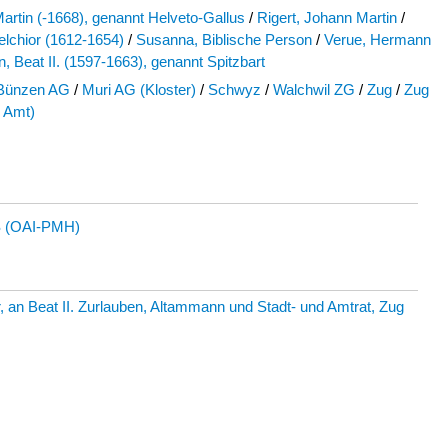
artin (-1668), genannt Helveto-Gallus
/
Rigert, Johann Martin
/
elchior (1612-1654)
/
Susanna, Biblische Person
/
Verue, Hermann
, Beat II. (1597-1663), genannt Spitzbart
Bünzen AG
/
Muri AG (Kloster)
/
Schwyz
/
Walchwil ZG
/
Zug
/
Zug
d Amt)
 (OAI-PMH)
, an Beat II. Zurlauben, Altammann und Stadt- und Amtrat, Zug