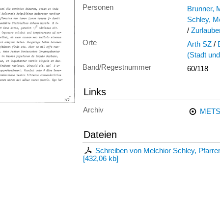
Personen
Brunner, M
Schley, M
/
Zurlauben
Orte
Arth SZ
/
(Stadt un
Band/Regestnummer
60/118
Links
Archiv
METS
Dateien
Schreiben von Melchior Schley, Pfarrer
[
432,06 kb
]