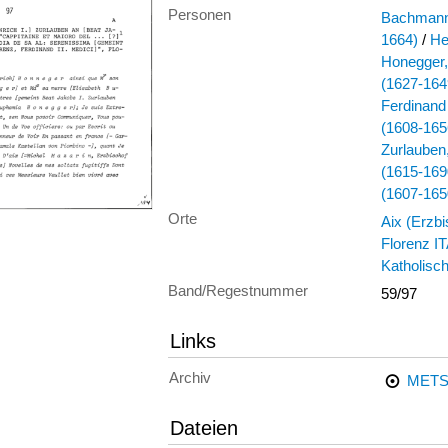
Personen
Bachmann
1664)
/
He
Honegger,
(1627-164
Ferdinand
(1608-165
Zurlauben,
(1615-169
(1607-165
Orte
Aix (Erzb
Florenz I
Katholisc
Band/Regestnummer
59/97
Links
Archiv
METS
Dateien