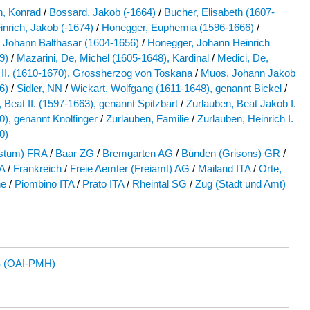
, Konrad
/
Bossard, Jakob (-1664)
/
Bucher, Elisabeth (1607-
inrich, Jakob (-1674)
/
Honegger, Euphemia (1596-1666)
/
 Johann Balthasar (1604-1656)
/
Honegger, Johann Heinrich
9)
/
Mazarini, De, Michel (1605-1648), Kardinal
/
Medici, De,
 II. (1610-1670), Grossherzog von Toskana
/
Muos, Johann Jakob
6)
/
Sidler, NN
/
Wickart, Wolfgang (1611-1648), genannt Bickel
/
 Beat II. (1597-1663), genannt Spitzbart
/
Zurlauben, Beat Jakob I.
0), genannt Knolfinger
/
Zurlauben, Familie
/
Zurlauben, Heinrich I.
0)
istum) FRA
/
Baar ZG
/
Bremgarten AG
/
Bünden (Grisons) GR
/
TA
/
Frankreich
/
Freie Aemter (Freiamt) AG
/
Mailand ITA
/
Orte,
he
/
Piombino ITA
/
Prato ITA
/
Rheintal SG
/
Zug (Stadt und Amt)
 (OAI-PMH)