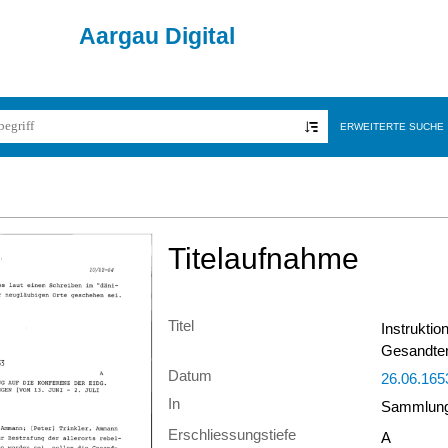
Aargau Digital
ERWEITERTE SUCHE
Titelaufnahme
Titel
Instrukti
Gesandten 
Datum
26.06.165
In
Sammlung 
Erschliessungstiefe
A