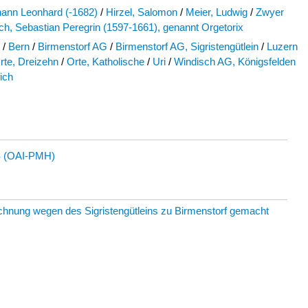
hann Leonhard (-1682)
/
Hirzel, Salomon
/
Meier, Ludwig
/
Zwyer
ch, Sebastian Peregrin (1597-1661), genannt Orgetorix
/
Bern
/
Birmenstorf AG
/
Birmenstorf AG, Sigristengütlein
/
Luzern
rte, Dreizehn
/
Orte, Katholische
/
Uri
/
Windisch AG, Königsfelden
ich
 (OAI-PMH)
echnung wegen des Sigristengütleins zu Birmenstorf gemacht