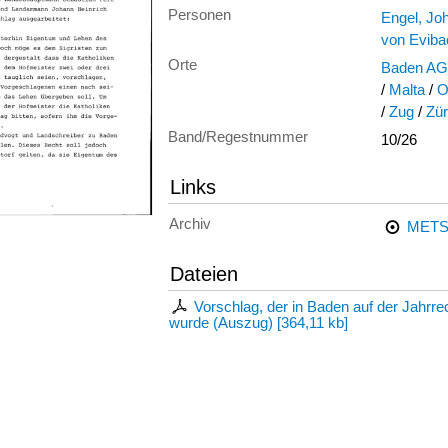
Personen
Engel, Jo
von Eviba
Orte
Baden AG
/
Malta
/
O
/
Zug
/
Zür
Band/Regestnummer
10/26
Links
Archiv
METS
Dateien
Vorschlag, der in Baden auf der Jahrr
wurde (Auszug)
[
364,11 kb
]