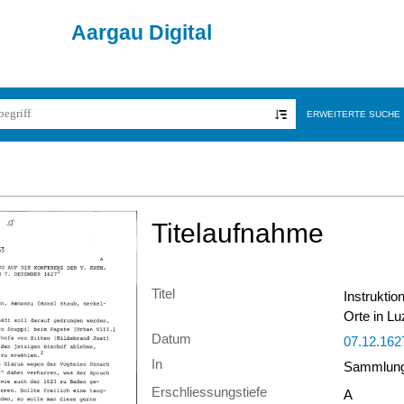
Aargau Digital
ERWEITERTE SUCHE
Titelaufnahme
Titel
Instruktio
Orte in L
Datum
07.12.162
In
Sammlung 
Erschliessungstiefe
A