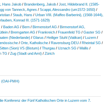
, Hans Jakob
/
Brandenberg, Jakob
/
Jost, Hildebrand II. (1585-
gg von Tanneck, Agnes
/
Scappi, Alessandro (um1572-1650)
/
ristian
/
Staub, Hans
/
Urban VIII. (Maffeo Barberini), (1568-1644),
rlauben, Konrad III. (1571-1629)
G
/
Baden AG
/
Bern
/
Birmenstorf AG
/
Birmenstorf AG,
ütlein
/
Bremgarten AG
/
Frankreich
/
Frauenfeld TG
/
Gaster SG
/
aaten (Niederlande)
/
Glarus
/
Heiliger Stuhl (Vatikan)
/
Luzern
/
genössische
/
Orte, Katholische
/
Ravensburg DEU
/
Rheintal SG
/
Sitten (Sion) VS (Bistum)
/
Thurgau
/
Uznach SG
/
Wallis
/
en TG
/
Zug (Stadt und Amt)
/
Zürich
 (OAI-PMH)
die Konferenz der Fünf Katholischen Orte in Luzern vom 7.