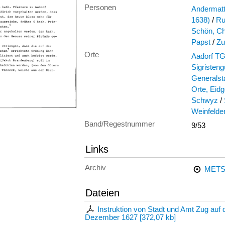
Personen
Andermatt
1638)
/
Ru
Schön, Ch
Papst
/
Zu
Orte
Aadorf T
Sigristeng
Generalst
Orte, Eid
Schwyz
/
Weinfeld
Band/Regestnummer
9/53
Links
Archiv
METS
Dateien
Instruktion von Stadt und Amt Zug auf 
Dezember 1627
[
372,07 kb
]