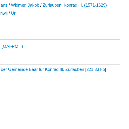
Hans
/
Widmer, Jakob
/
Zurlauben, Konrad III. (1571-1629)
nwil
/
Uri
 (OAI-PMH)
 der Gemeinde Baar für Konrad III. Zurlauben
[
221,33 kb
]