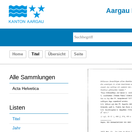
Aargau 
Home
Titel
Übersicht
Seite
Alle Sammlungen
Acta Helvetica
Listen
Titel
Jahr