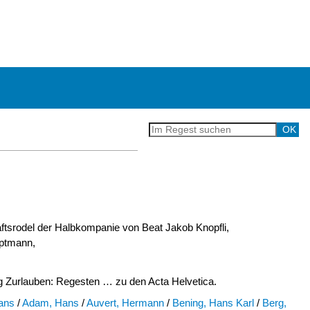
tsrodel der Halbkompanie von Beat Jakob Knopfli,
ptmann,
Zurlauben: Regesten … zu den Acta Helvetica.
ans
/
Adam, Hans
/
Auvert, Hermann
/
Bening, Hans Karl
/
Berg,