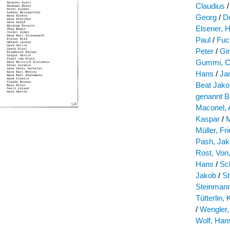
Claudius
/
Georg
/
De
Elsener, H
Paul
/
Fuc
Peter
/
Gi
Gummi, C
Hans
/
Ja
Beat Jako
genannt B
Maconel, 
Kaspar
/
M
Müller, Fr
Pash, Ja
Rost, Von
Hans
/
Sc
Jakob
/
St
Steinmann
Tütterlin,
/
Wengler,
Wolf, Han