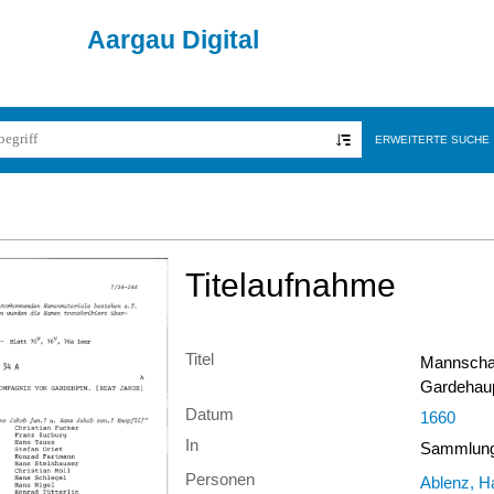
Aargau Digital
ERWEITERTE SUCHE
Titelaufnahme
Titel
Mannschaf
Gardehau
Datum
1660
In
Sammlung 
Personen
Ablenz, H