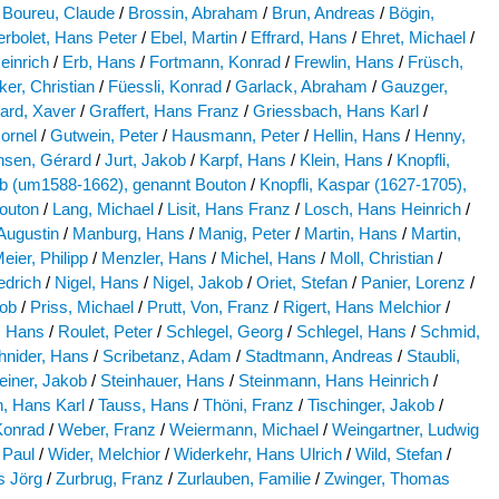
Boureu, Claude
/
Brossin, Abraham
/
Brun, Andreas
/
Bögin,
rbolet, Hans Peter
/
Ebel, Martin
/
Effrard, Hans
/
Ehret, Michael
/
einrich
/
Erb, Hans
/
Fortmann, Konrad
/
Frewlin, Hans
/
Früsch,
ker, Christian
/
Füessli, Konrad
/
Garlack, Abraham
/
Gauzger,
rard, Xaver
/
Graffert, Hans Franz
/
Griessbach, Hans Karl
/
ornel
/
Gutwein, Peter
/
Hausmann, Peter
/
Hellin, Hans
/
Henny,
nsen, Gérard
/
Jurt, Jakob
/
Karpf, Hans
/
Klein, Hans
/
Knopfli,
b (um1588-1662), genannt Bouton
/
Knopfli, Kaspar (1627-1705),
outon
/
Lang, Michael
/
Lisit, Hans Franz
/
Losch, Hans Heinrich
/
Augustin
/
Manburg, Hans
/
Manig, Peter
/
Martin, Hans
/
Martin,
eier, Philipp
/
Menzler, Hans
/
Michel, Hans
/
Moll, Christian
/
iedrich
/
Nigel, Hans
/
Nigel, Jakob
/
Oriet, Stefan
/
Panier, Lorenz
/
kob
/
Priss, Michael
/
Prutt, Von, Franz
/
Rigert, Hans Melchior
/
, Hans
/
Roulet, Peter
/
Schlegel, Georg
/
Schlegel, Hans
/
Schmid,
hnider, Hans
/
Scribetanz, Adam
/
Stadtmann, Andreas
/
Staubli,
einer, Jakob
/
Steinhauer, Hans
/
Steinmann, Hans Heinrich
/
, Hans Karl
/
Tauss, Hans
/
Thöni, Franz
/
Tischinger, Jakob
/
 Konrad
/
Weber, Franz
/
Weiermann, Michael
/
Weingartner, Ludwig
 Paul
/
Wider, Melchior
/
Widerkehr, Hans Ulrich
/
Wild, Stefan
/
s Jörg
/
Zurbrug, Franz
/
Zurlauben, Familie
/
Zwinger, Thomas