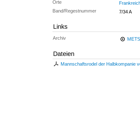
Orte
Frankreic
Band/Regestnummer
7/34 A
Links
Archiv
METS
Dateien
Mannschaftsrodel der Halbkompanie v