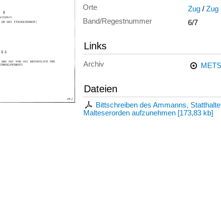
Orte
Zug
/
Zug 
Band/Regestnummer
6/7
Links
Archiv
METS
Dateien
Bittschreiben des Ammanns, Statthalte
Malteserorden aufzunehmen
[
173,83 kb
]