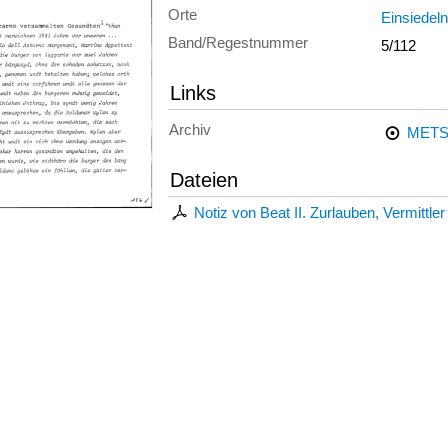
Orte
Einsiedeln
Band/Regestnummer
5/112
Links
Archiv
METS
Dateien
Notiz von Beat II. Zurlauben, Vermittle