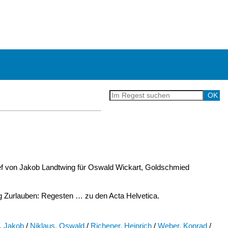
ef von Jakob Landtwing für Oswald Wickart, Goldschmied
Zurlauben: Regesten … zu den Acta Helvetica.
, Jakob
/
Niklaus, Oswald
/
Richener, Heinrich
/
Weber, Konrad
/