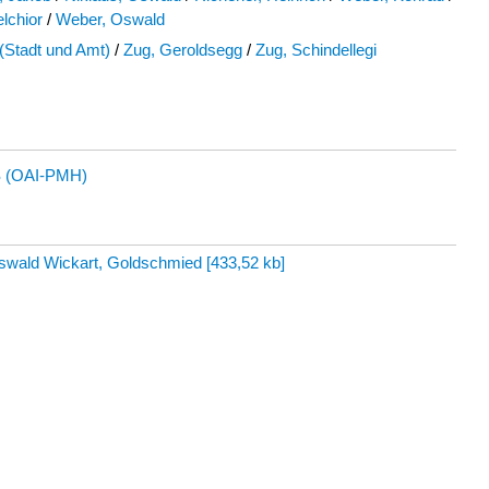
lchior
/
Weber, Oswald
(Stadt und Amt)
/
Zug, Geroldsegg
/
Zug, Schindellegi
 (OAI-PMH)
Oswald Wickart, Goldschmied
[
433,52 kb
]