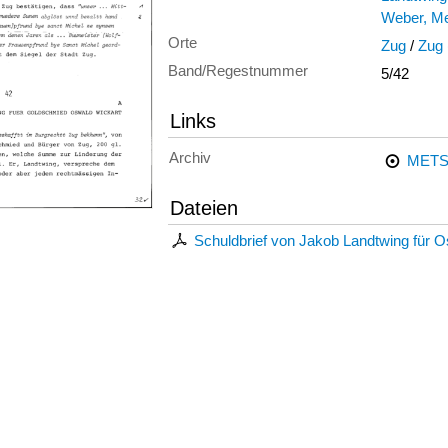
Weber, Me
Orte
Zug
/
Zug 
Band/Regestnummer
5/42
Links
Archiv
METS
Dateien
Schuldbrief von Jakob Landtwing für 