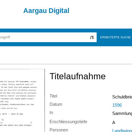
Aargau Digital
ERWEITERTE SUCHE
Titelaufnahme
Titel
Schuldbri
Datum
1596
In
Sammlung 
Erschliessungstiefe
A
Personen
Landtwing