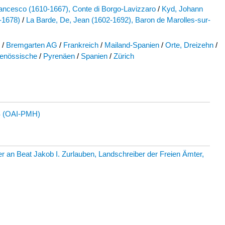
rancesco (1610-1667), Conte di Borgo-Lavizzaro
/
Kyd, Johann
-1678)
/
La Barde, De, Jean (1602-1692), Baron de Marolles-sur-
/
Bremgarten AG
/
Frankreich
/
Mailand-Spanien
/
Orte, Dreizehn
/
genössische
/
Pyrenäen
/
Spanien
/
Zürich
 (OAI-PMH)
 an Beat Jakob I. Zurlauben, Landschreiber der Freien Ämter,