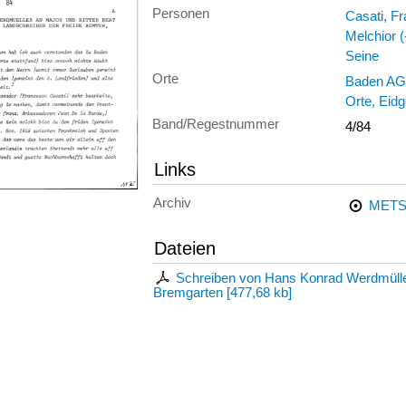
Personen
Casati, F
Melchior (
Seine
Orte
Baden AG
Orte, Eid
Band/Regestnummer
4/84
Links
Archiv
METS
Dateien
Schreiben von Hans Konrad Werdmüller
Bremgarten
[
477,68 kb
]