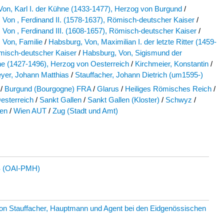
Von, Karl I. der Kühne (1433-1477), Herzog von Burgund
/
 Von , Ferdinand II. (1578-1637), Römisch-deutscher Kaiser
/
 Von , Ferdinand III. (1608-1657), Römisch-deutscher Kaiser
/
 Von, Familie
/
Habsburg, Von, Maximilian I. der letzte Ritter (1459-
misch-deutscher Kaiser
/
Habsburg, Von, Sigismund der
e (1427-1496), Herzog von Oesterreich
/
Kirchmeier, Konstantin
/
yer, Johann Matthias
/
Stauffacher, Johann Dietrich (um1595-)
/
Burgund (Bourgogne) FRA
/
Glarus
/
Heiliges Römisches Reich
/
esterreich
/
Sankt Gallen
/
Sankt Gallen (Kloster)
/
Schwyz
/
den
/
Wien AUT
/
Zug (Stadt und Amt)
 (OAI-PMH)
 von Stauffacher, Hauptmann und Agent bei den Eidgenössischen