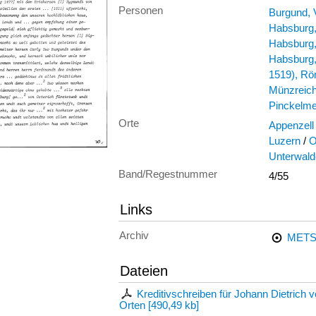
Personen
Burgund, 
Habsburg,
Habsburg,
Habsburg,
1519), Rö
Münzreich
Pinckelme
Orte
Appenzell
Luzern
/
O
Unterwal
Band/Regestnummer
4/55
Links
Archiv
METS
Dateien
Kreditivschreiben für Johann Dietrich
Orten
[
490,49 kb
]