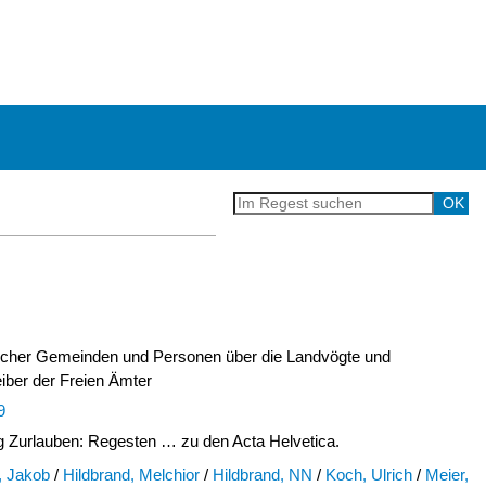
licher Gemeinden und Personen über die Landvögte und
iber der Freien Ämter
9
Zurlauben: Regesten … zu den Acta Helvetica.
, Jakob
/
Hildbrand, Melchior
/
Hildbrand, NN
/
Koch, Ulrich
/
Meier,