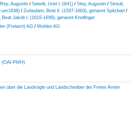
Rey, Augustin
/
Seiwitt, Uriel (-1641)
/
Stey, Augustin
/
Streuli,
 (-um1638)
/
Zurlauben, Beat II. (1597-1663), genannt Spitzbart
/
 Beat Jakob I. (1615-1690), genannt Knolfinger
ter (Freiamt) AG
/
Wohlen AG
 (OAI-PMH)
en über die Landvögte und Landschreiber der Freien Ämter