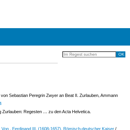
 von Sebastian Peregrin Zwyer an Beat II. Zurlauben, Ammann
4
Zurlauben: Regesten … zu den Acta Helvetica.
 Von , Ferdinand III. (1608-1657), Römisch-deutscher Kaiser
/