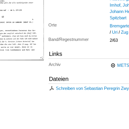
Imhof, Jo
Johann He
Spitzbart
Orte
Bremgart
/
Uri
/
Zug 
Band/Regestnummer
2/63
Links
Archiv
METS
Dateien
Schreiben von Sebastian Peregrin Zwy