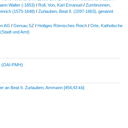
hann Walter (-1653)
/
Roll, Von, Karl Emanuel
/
Zumbrunnen,
inrich (1575-1648)
/
Zurlauben, Beat II. (1597-1663), genannt
en AG
/
Gersau SZ
/
Heiliges Römisches Reich
/
Orte, Katholische
(Stadt und Amt)
 (OAI-PMH)
er an Beat II. Zurlauben, Ammann
[
454,43 kb
]