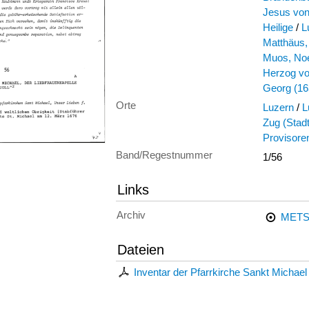
Jesus von
Heilige
/
L
Matthäus,
Muos, No
Herzog v
Georg (16
Orte
Luzern
/
L
Zug (Stad
Provisore
Band/Regestnummer
1/56
Links
Archiv
METS
Dateien
Inventar der Pfarrkirche Sankt Michael