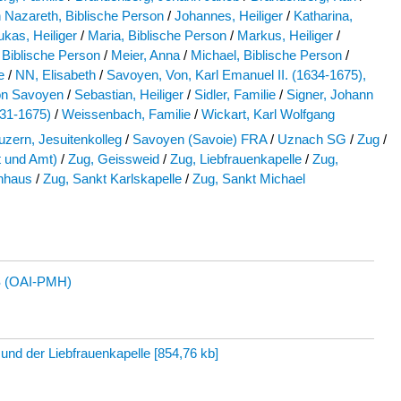
 Nazareth, Biblische Person
/
Johannes, Heiliger
/
Katharina,
ukas, Heiliger
/
Maria, Biblische Person
/
Markus, Heiliger
/
 Biblische Person
/
Meier, Anna
/
Michael, Biblische Person
/
e
/
NN, Elisabeth
/
Savoyen, Von, Karl Emanuel II. (1634-1675),
on Savoyen
/
Sebastian, Heiliger
/
Sidler, Familie
/
Signer, Johann
31-1675)
/
Weissenbach, Familie
/
Wickart, Karl Wolfgang
uzern, Jesuitenkolleg
/
Savoyen (Savoie) FRA
/
Uznach SG
/
Zug
/
t und Amt)
/
Zug, Geissweid
/
Zug, Liebfrauenkapelle
/
Zug,
nhaus
/
Zug, Sankt Karlskapelle
/
Zug, Sankt Michael
 (OAI-PMH)
 und der Liebfrauenkapelle
[
854,76 kb
]