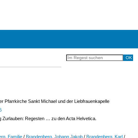
er Pfarrkirche Sankt Michael und der Liebfrauenkapelle
6
Zurlauben: Regesten … zu den Acta Helvetica.
rg, Familie
/
Brandenberg, Johann Jakob
/
Brandenberg, Karl
/