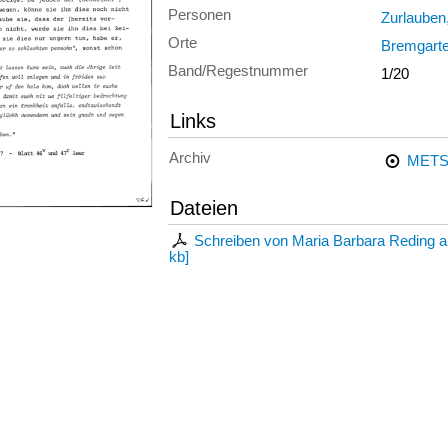
Personen
Zurlauben,
Orte
Bremgart
Band/Regestnummer
1/20
Links
Archiv
METS
Dateien
Schreiben von Maria Barbara Reding a
kb
]