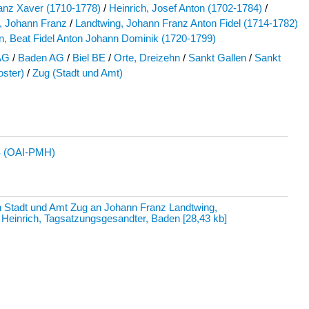
ranz Xaver (1710-1778)
/
Heinrich, Josef Anton (1702-1784)
/
, Johann Franz
/
Landtwing, Johann Franz Anton Fidel (1714-1782)
n, Beat Fidel Anton Johann Dominik (1720-1799)
AG
/
Baden AG
/
Biel BE
/
Orte, Dreizehn
/
Sankt Gallen
/
Sankt
oster)
/
Zug (Stadt und Amt)
 (OAI-PMH)
Stadt und Amt Zug an Johann Franz Landtwing,
 Heinrich, Tagsatzungsgesandter, Baden
[
28,43 kb
]