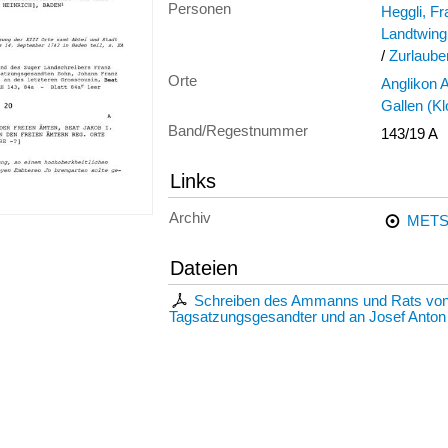
Personen
Heggli, F
Landtwing
/
Zurlaube
Orte
Anglikon 
Gallen (Kl
Band/Regestnummer
143/19 A
Links
Archiv
METS
Dateien
Schreiben des Ammanns und Rats von 
Tagsatzungsgesandter und an Josef Anton