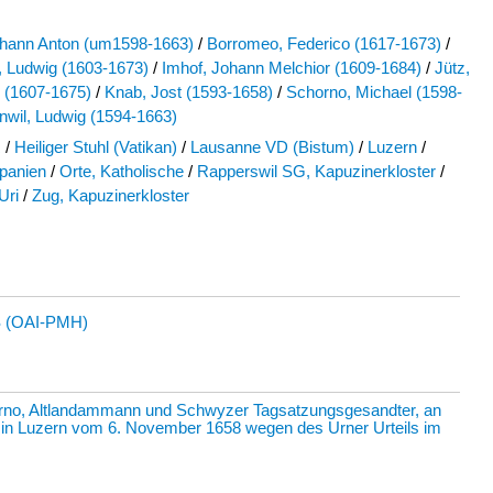
ohann Anton (um1598-1663)
/
Borromeo, Federico (1617-1673)
/
 Ludwig (1603-1673)
/
Imhof, Johann Melchior (1609-1684)
/
Jütz,
s (1607-1675)
/
Knab, Jost (1593-1658)
/
Schorno, Michael (1598-
nwil, Ludwig (1594-1663)
R
/
Heiliger Stuhl (Vatikan)
/
Lausanne VD (Bistum)
/
Luzern
/
panien
/
Orte, Katholische
/
Rapperswil SG, Kapuzinerkloster
/
Uri
/
Zug, Kapuzinerkloster
 (OAI-PMH)
orno, Altlandammann und Schwyzer Tagsatzungsgesandter, an
e in Luzern vom 6. November 1658 wegen des Urner Urteils im