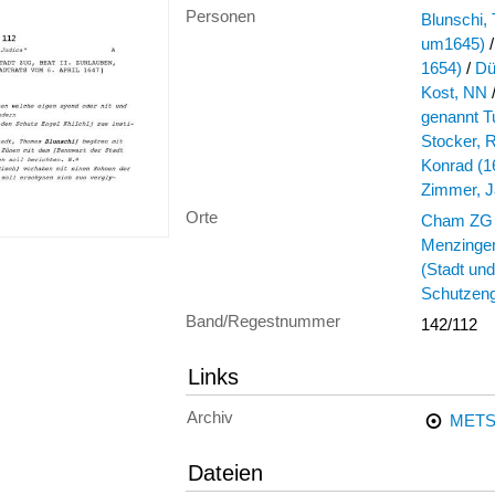
Personen
Blunschi,
um1645)
/
1654)
/
Dü
Kost, NN
genannt T
Stocker, R
Konrad (1
Zimmer, J
Orte
Cham ZG
Menzinge
(Stadt un
Schutzeng
Band/Regestnummer
142/112
Links
Archiv
METS
Dateien