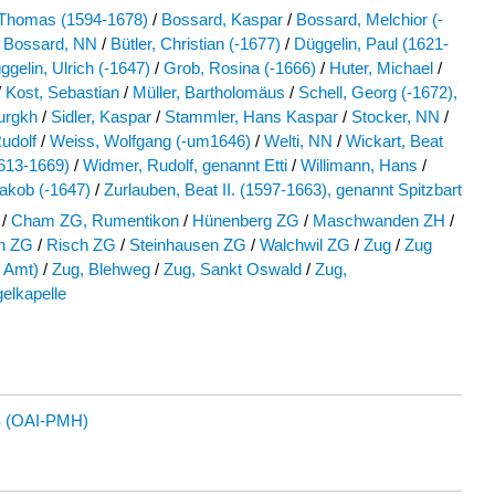
 Thomas (1594-1678)
/
Bossard, Kaspar
/
Bossard, Melchior (-
Bossard, NN
/
Bütler, Christian (-1677)
/
Düggelin, Paul (1621-
ggelin, Ulrich (-1647)
/
Grob, Rosina (-1666)
/
Huter, Michael
/
/
Kost, Sebastian
/
Müller, Bartholomäus
/
Schell, Georg (-1672),
urgkh
/
Sidler, Kaspar
/
Stammler, Hans Kaspar
/
Stocker, NN
/
udolf
/
Weiss, Wolfgang (-um1646)
/
Welti, NN
/
Wickart, Beat
613-1669)
/
Widmer, Rudolf, genannt Etti
/
Willimann, Hans
/
akob (-1647)
/
Zurlauben, Beat II. (1597-1663), genannt Spitzbart
/
Cham ZG, Rumentikon
/
Hünenberg ZG
/
Maschwanden ZH
/
n ZG
/
Risch ZG
/
Steinhausen ZG
/
Walchwil ZG
/
Zug
/
Zug
d Amt)
/
Zug, Blehweg
/
Zug, Sankt Oswald
/
Zug,
elkapelle
 (OAI-PMH)