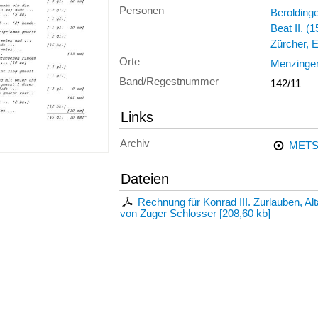
Personen
Berolding
Beat II. (
Zürcher, 
Orte
Menzinge
Band/Regestnummer
142/11
Links
Archiv
METS
Dateien
Rechnung für Konrad III. Zurlauben, A
von Zuger Schlosser
[
208,60 kb
]