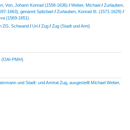
en, Von, Johann Konrad (1558-1636)
/
Weber, Michael
/
Zurlauben,
1597-1663), genannt Spitzbart
/
Zurlauben, Konrad III. (1571-1629)
/
Eva (1569-1651)
n ZG, Schwand
/
Uri
/
Zug
/
Zug (Stadt und Amt)
 (OAI-PMH)
ltammann und Stadt- und Amtrat Zug, ausgestellt Michael Weber,