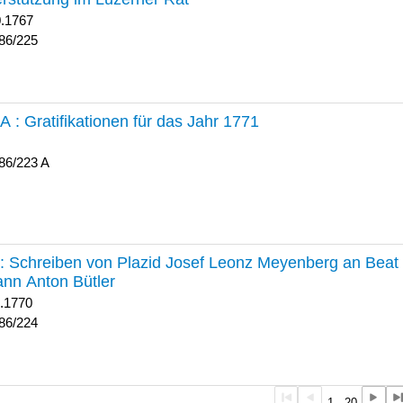
0.1767
86/225
 A :
Gratifikationen für das Jahr 1771
86/223 A
224 :
Schreiben von Plazid Josef Leonz Meyenberg an Beat 
nn Anton Bütler
1.1770
86/224
1 - 20