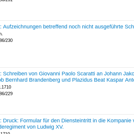
230 :
Aufzeichnungen betreffend noch nicht ausgeführte Sc
h.
86/230
229 :
Schreiben von Giovanni Paolo Scaratti an Johann Jak
b Bernhard Brandenberg und Plazidus Beat Kaspar Ant
2.1710
86/229
228 :
Druck: Formular für den Diensteintritt in die Kompani
deregiment von Ludwig XV.