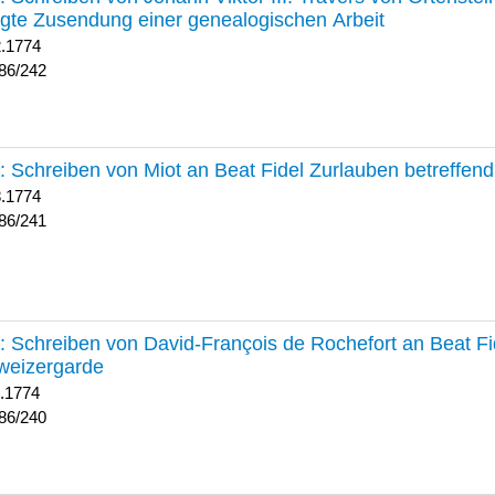
lgte Zusendung einer genealogischen Arbeit
2.1774
86/242
241 :
Schreiben von Miot an Beat Fidel Zurlauben betreffe
8.1774
86/241
240 :
Schreiben von David-François de Rochefort an Beat Fi
weizergarde
1.1774
86/240