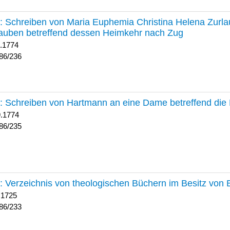
236 :
Schreiben von Maria Euphemia Christina Helena Zurlaub
auben betreffend dessen Heimkehr nach Zug
1.1774
86/236
235 :
Schreiben von Hartmann an eine Dame betreffend die 
9.1774
86/235
233 :
Verzeichnis von theologischen Büchern im Besitz von
 1725
86/233