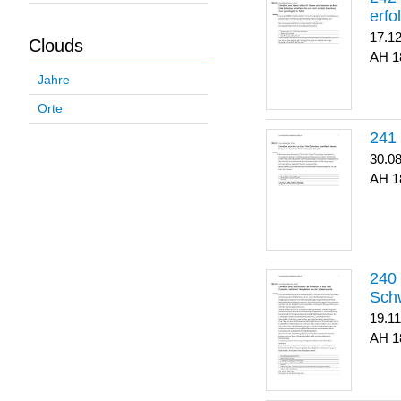
erfo
17.1
Clouds
1
Jahre
Orte
30.0
1
Sch
19.1
1