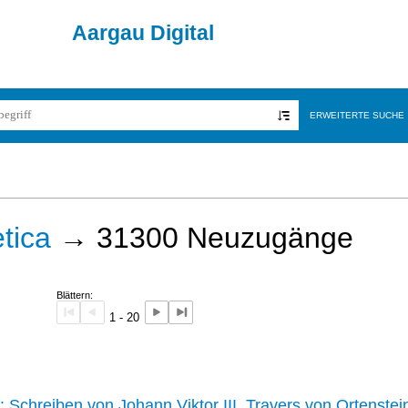
Aargau Digital
ERWEITERTE SUCHE
tica
→
31300
Neuzugänge
Blättern:
1 - 20
242 :
Schreiben von Johann Viktor III. Travers von Ortenstei