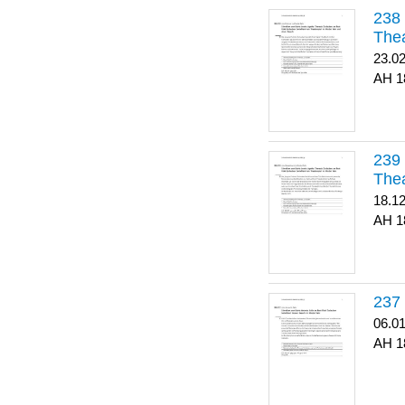
Thea
23.0
1
Thea
18.1
1
06.0
1