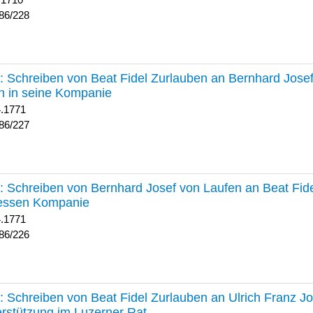
 1710
86/228
227 :
Schreiben von Beat Fidel Zurlauben an Bernhard Jose
n in seine Kompanie
4.1771
86/227
226 :
Schreiben von Bernhard Josef von Laufen an Beat Fid
dessen Kompanie
4.1771
86/226
225 :
Schreiben von Beat Fidel Zurlauben an Ulrich Franz J
rstützung im Luzerner Rat