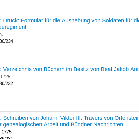
234 :
Druck: Formular für die Aushebung von Soldaten für d
deregiment
h.
86/234
232 :
Verzeichnis von Büchern im Besitz von Beat Jakob An
 1725
86/232
231 :
Schreiben von Johann Viktor III. Travers von Ortenste
r genealogischen Arbeit und Bündner Nachrichten
2.1775
86/231