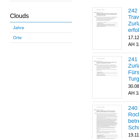
Clouds
Trav
Zurl
Jahre
erfo
gene
17.1
Orte
1
Zurl
Für
Turg
30.0
1
Roch
betr
Sch
19.1