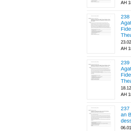
1
Agat
Fide
Thea
Bes
23.0
1
Agat
Fide
Thea
18.1
1
an B
dess
06.0