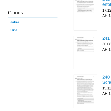
erfo
17.1
Clouds
1
Jahre
Orte
30.0
1
Sch
19.1
1