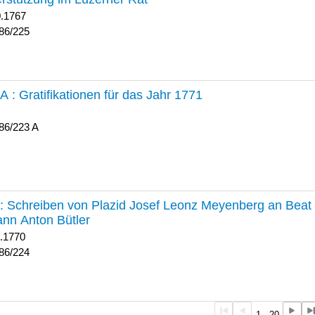
0.1767
86/225
 A :
Gratifikationen für das Jahr 1771
86/223 A
224 :
Schreiben von Plazid Josef Leonz Meyenberg an Beat 
nn Anton Bütler
1.1770
86/224
1 - 20