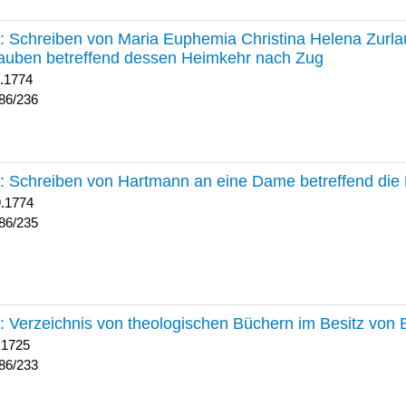
236 :
Schreiben von Maria Euphemia Christina Helena Zurlaub
auben betreffend dessen Heimkehr nach Zug
1.1774
86/236
235 :
Schreiben von Hartmann an eine Dame betreffend die 
9.1774
86/235
233 :
Verzeichnis von theologischen Büchern im Besitz von
 1725
86/233