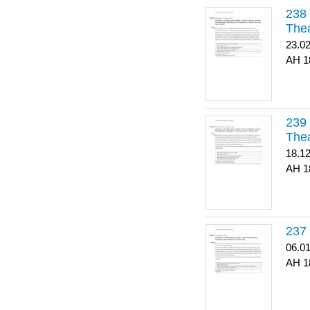
Thea
23.0
1
Thea
18.1
1
06.0
1