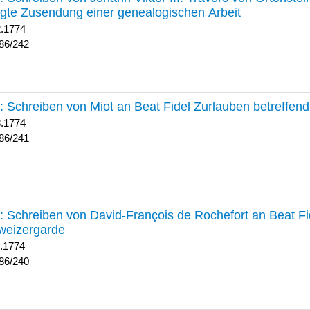
lgte Zusendung einer genealogischen Arbeit
2.1774
86/242
241 :
Schreiben von Miot an Beat Fidel Zurlauben betreffe
8.1774
86/241
240 :
Schreiben von David-François de Rochefort an Beat Fi
weizergarde
1.1774
86/240