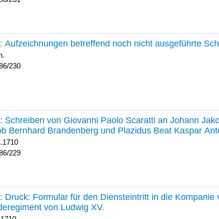
230 :
Aufzeichnungen betreffend noch nicht ausgeführte Sc
h.
86/230
229 :
Schreiben von Giovanni Paolo Scaratti an Johann Jak
b Bernhard Brandenberg und Plazidus Beat Kaspar Ant
2.1710
86/229
228 :
Druck: Formular für den Diensteintritt in die Kompani
deregiment von Ludwig XV.