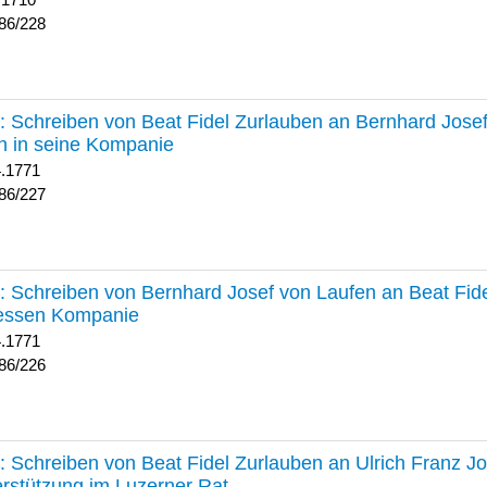
 1710
86/228
227 :
Schreiben von Beat Fidel Zurlauben an Bernhard Jose
n in seine Kompanie
4.1771
86/227
226 :
Schreiben von Bernhard Josef von Laufen an Beat Fid
dessen Kompanie
4.1771
86/226
225 :
Schreiben von Beat Fidel Zurlauben an Ulrich Franz J
rstützung im Luzerner Rat