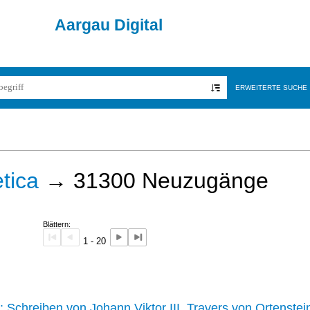
Aargau Digital
ERWEITERTE SUCHE
tica
→
31300
Neuzugänge
Blättern:
1 - 20
242 :
Schreiben von Johann Viktor III. Travers von Ortenstei