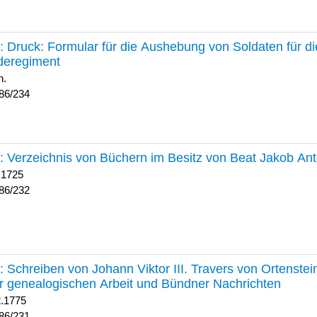
234 :
Druck: Formular für die Aushebung von Soldaten für d
deregiment
h.
86/234
232 :
Verzeichnis von Büchern im Besitz von Beat Jakob An
 1725
86/232
231 :
Schreiben von Johann Viktor III. Travers von Ortenste
r genealogischen Arbeit und Bündner Nachrichten
2.1775
86/231