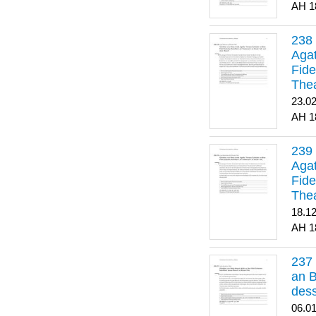
1
Agat
Fide
Thea
Bes
23.0
1
Agat
Fide
Thea
18.1
1
an B
dess
06.0