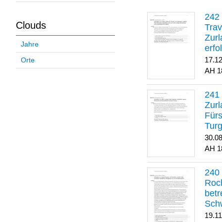
Clouds
Trav
Zurl
Jahre
erfo
gene
17.1
Orte
1
Zurl
Für
Turg
30.0
1
Roch
betr
Sch
19.1