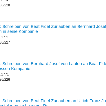
 1710
86/228
227 :
Schreiben von Beat Fidel Zurlauben an Bernhard Jose
n in seine Kompanie
4.1771
86/227
226 :
Schreiben von Bernhard Josef von Laufen an Beat Fid
dessen Kompanie
4.1771
86/226
225 :
Schreiben von Beat Fidel Zurlauben an Ulrich Franz J
rstützung im Luzerner Rat