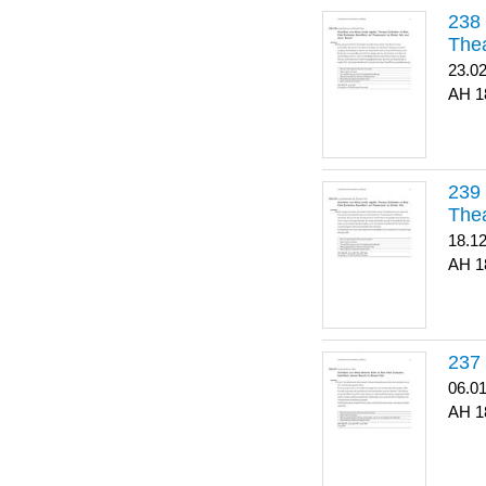
Thea
23.0
1
Thea
18.1
1
06.0
1