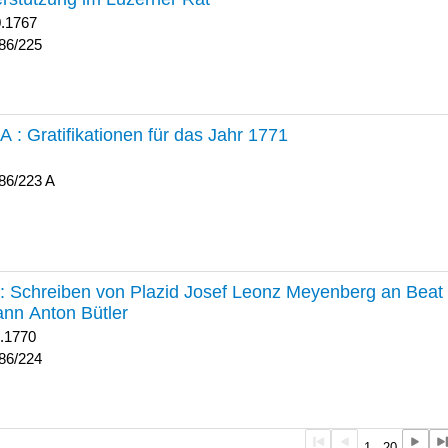
0.1767
86/225
 A :
Gratifikationen für das Jahr 1771
86/223 A
224 :
Schreiben von Plazid Josef Leonz Meyenberg an Beat 
nn Anton Bütler
1.1770
86/224
1 - 20