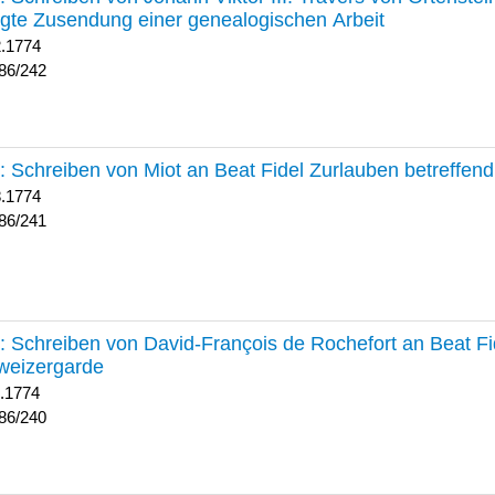
lgte Zusendung einer genealogischen Arbeit
2.1774
86/242
241 :
Schreiben von Miot an Beat Fidel Zurlauben betreffe
8.1774
86/241
240 :
Schreiben von David-François de Rochefort an Beat Fi
weizergarde
1.1774
86/240