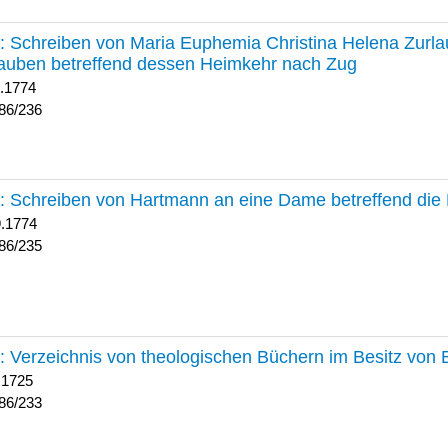
236 :
Schreiben von Maria Euphemia Christina Helena Zurlaub
auben betreffend dessen Heimkehr nach Zug
1.1774
86/236
235 :
Schreiben von Hartmann an eine Dame betreffend die 
9.1774
86/235
233 :
Verzeichnis von theologischen Büchern im Besitz von
 1725
86/233