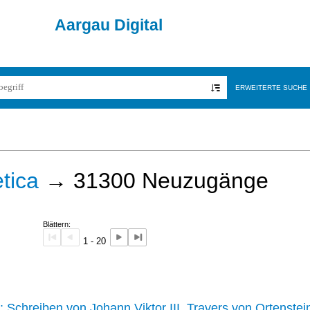
Aargau Digital
ERWEITERTE SUCHE
tica
→
31300
Neuzugänge
Blättern:
1 - 20
242 :
Schreiben von Johann Viktor III. Travers von Ortenstei