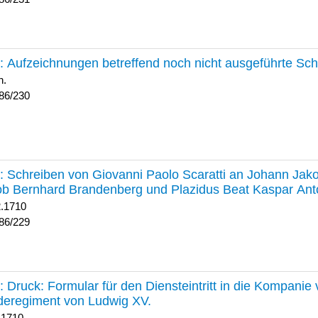
230 :
Aufzeichnungen betreffend noch nicht ausgeführte Sc
h.
86/230
229 :
Schreiben von Giovanni Paolo Scaratti an Johann Jak
b Bernhard Brandenberg und Plazidus Beat Kaspar Ant
2.1710
86/229
228 :
Druck: Formular für den Diensteintritt in die Kompani
deregiment von Ludwig XV.