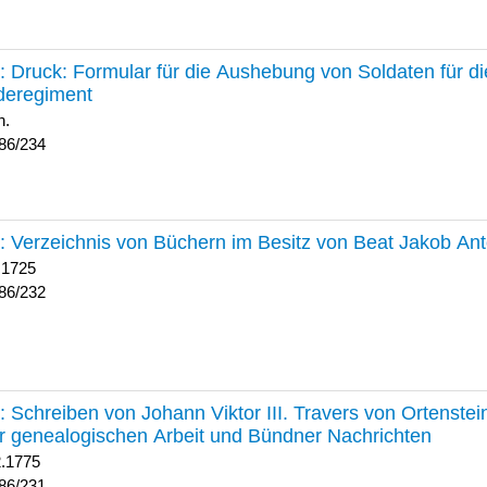
234 :
Druck: Formular für die Aushebung von Soldaten für d
deregiment
h.
86/234
232 :
Verzeichnis von Büchern im Besitz von Beat Jakob An
 1725
86/232
231 :
Schreiben von Johann Viktor III. Travers von Ortenste
r genealogischen Arbeit und Bündner Nachrichten
2.1775
86/231