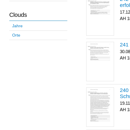
erfo
17.1
Clouds
1
Jahre
Orte
30.0
1
Sch
19.1
1