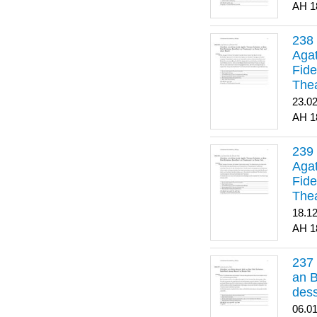
1
Agat
Fide
Thea
Bes
23.0
1
Agat
Fide
Thea
18.1
1
an B
dess
06.0