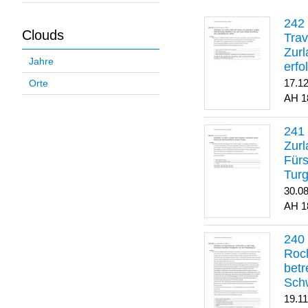
Clouds
Trav
Zurl
Jahre
erfo
gene
17.1
Orte
1
Zurl
Für
Turg
30.0
1
Roch
betr
Sch
19.1