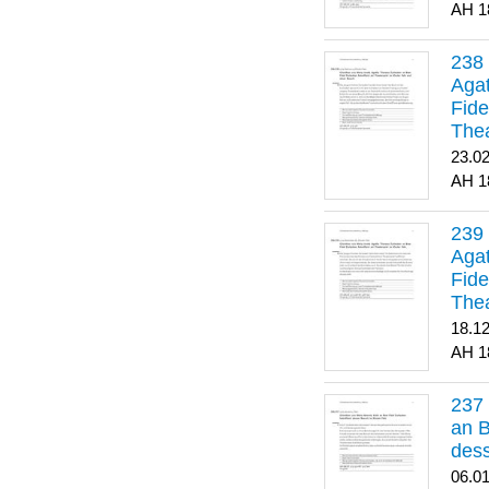
1
Agat
Fide
Thea
Bes
23.0
1
Agat
Fide
Thea
18.1
1
an B
dess
06.0