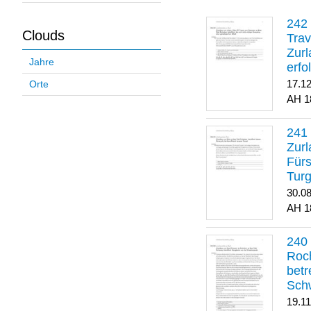
Clouds
Trav
Zurl
Jahre
erfo
gene
17.1
Orte
1
Zurl
Für
Turg
30.0
1
Roch
betr
Sch
19.1