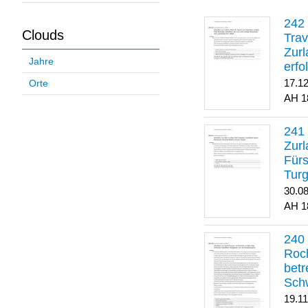
Clouds
Trav
Zurl
Jahre
erfo
gene
17.1
Orte
1
Zurl
Für
Turg
30.0
1
Roch
betr
Sch
19.1