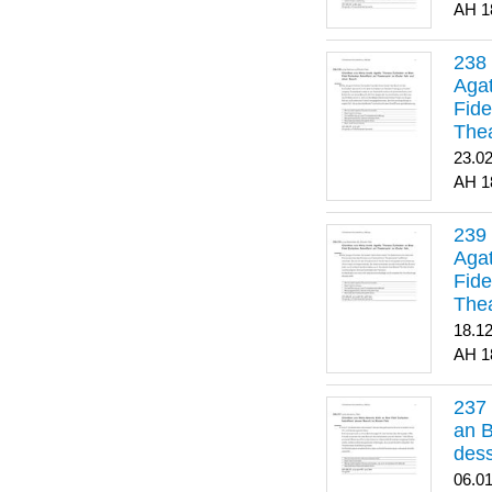
1
Agat
Fide
Thea
Bes
23.0
1
Agat
Fide
Thea
18.1
1
an B
dess
06.0