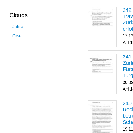
Clouds
Trav
Zurl
Jahre
erfo
gene
17.1
Orte
1
Zurl
Für
Turg
30.0
1
Roch
betr
Sch
19.1