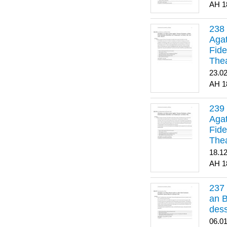
1
Agat
Fide
Thea
Bes
23.0
1
Agat
Fide
Thea
18.1
1
an B
dess
06.0