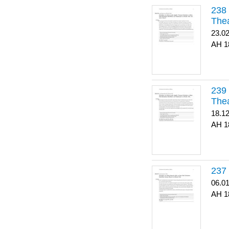
Thea
23.0
1
Thea
18.1
1
06.0
1