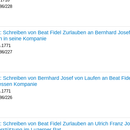
 1710
86/228
227 :
Schreiben von Beat Fidel Zurlauben an Bernhard Jose
n in seine Kompanie
4.1771
86/227
226 :
Schreiben von Bernhard Josef von Laufen an Beat Fid
dessen Kompanie
4.1771
86/226
225 :
Schreiben von Beat Fidel Zurlauben an Ulrich Franz J
rstützung im Luzerner Rat