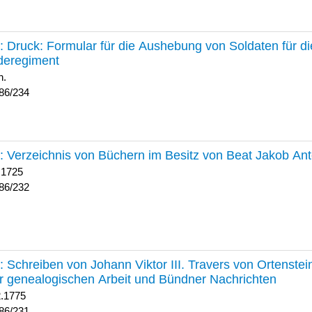
234 :
Druck: Formular für die Aushebung von Soldaten für d
deregiment
h.
86/234
232 :
Verzeichnis von Büchern im Besitz von Beat Jakob An
 1725
86/232
231 :
Schreiben von Johann Viktor III. Travers von Ortenste
r genealogischen Arbeit und Bündner Nachrichten
2.1775
86/231