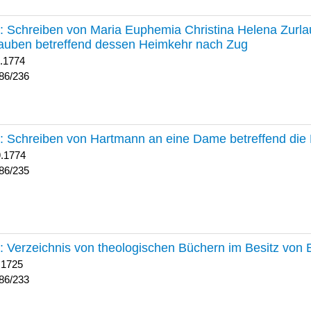
236 :
Schreiben von Maria Euphemia Christina Helena Zurlaub
auben betreffend dessen Heimkehr nach Zug
1.1774
86/236
235 :
Schreiben von Hartmann an eine Dame betreffend die 
9.1774
86/235
233 :
Verzeichnis von theologischen Büchern im Besitz von
 1725
86/233