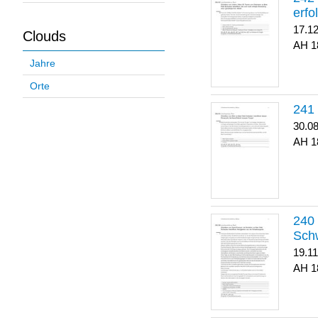
erfo
17.1
Clouds
1
Jahre
Orte
30.0
1
Sch
19.1
1