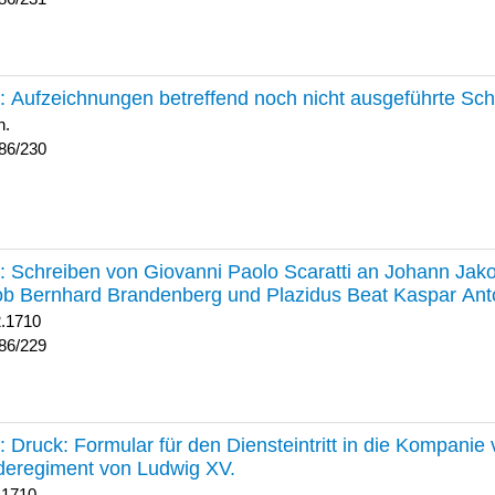
230 :
Aufzeichnungen betreffend noch nicht ausgeführte Sc
h.
86/230
229 :
Schreiben von Giovanni Paolo Scaratti an Johann Jak
b Bernhard Brandenberg und Plazidus Beat Kaspar Ant
2.1710
86/229
228 :
Druck: Formular für den Diensteintritt in die Kompani
deregiment von Ludwig XV.