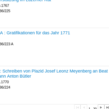
0.1767
86/225
 A :
Gratifikationen für das Jahr 1771
86/223 A
224 :
Schreiben von Plazid Josef Leonz Meyenberg an Beat 
nn Anton Bütler
1.1770
86/224
1 - 20