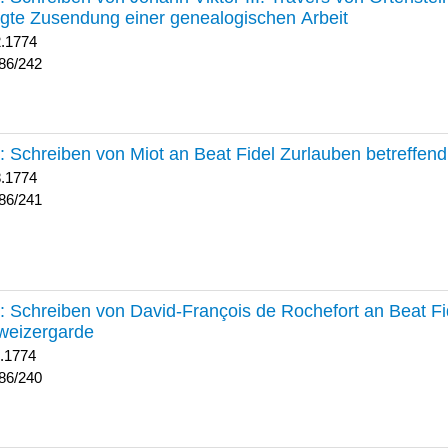
lgte Zusendung einer genealogischen Arbeit
2.1774
86/242
241 :
Schreiben von Miot an Beat Fidel Zurlauben betreffe
8.1774
86/241
240 :
Schreiben von David-François de Rochefort an Beat Fi
weizergarde
1.1774
86/240