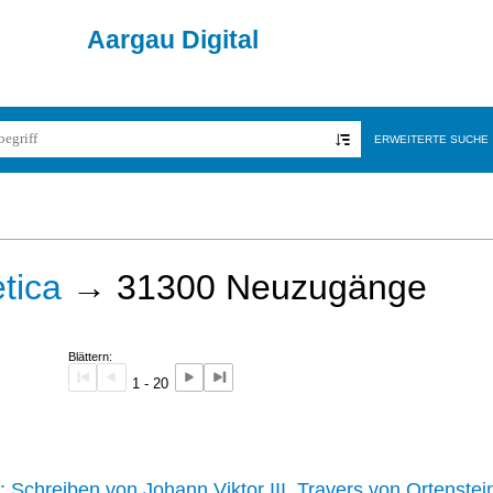
Aargau Digital
ERWEITERTE SUCHE
tica
→
31300
Neuzugänge
Blättern:
1 - 20
242 :
Schreiben von Johann Viktor III. Travers von Ortenstei