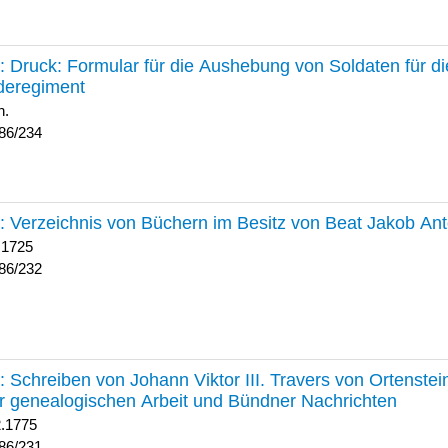
234 :
Druck: Formular für die Aushebung von Soldaten für d
deregiment
h.
86/234
232 :
Verzeichnis von Büchern im Besitz von Beat Jakob An
 1725
86/232
231 :
Schreiben von Johann Viktor III. Travers von Ortenste
r genealogischen Arbeit und Bündner Nachrichten
2.1775
86/231