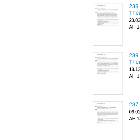
Thea
23.0
1
Thea
18.1
1
06.0
1