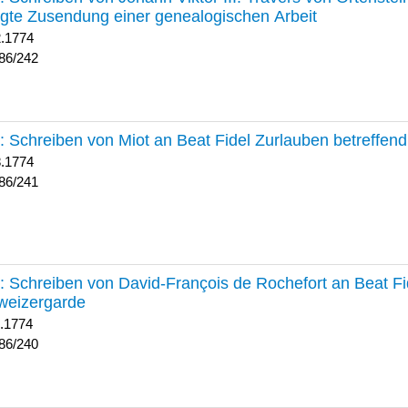
lgte Zusendung einer genealogischen Arbeit
2.1774
86/242
241 :
Schreiben von Miot an Beat Fidel Zurlauben betreffe
8.1774
86/241
240 :
Schreiben von David-François de Rochefort an Beat Fi
weizergarde
1.1774
86/240