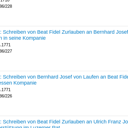
 1710
86/228
227 :
Schreiben von Beat Fidel Zurlauben an Bernhard Jose
n in seine Kompanie
4.1771
86/227
226 :
Schreiben von Bernhard Josef von Laufen an Beat Fid
dessen Kompanie
4.1771
86/226
225 :
Schreiben von Beat Fidel Zurlauben an Ulrich Franz J
rstützung im Luzerner Rat