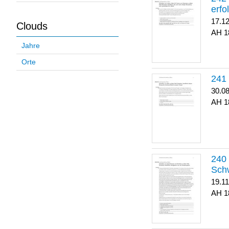
erfo
17.1
Clouds
1
Jahre
Orte
30.0
1
Sch
19.1
1