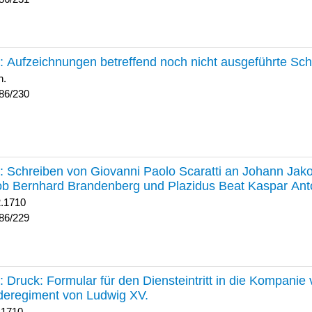
230 :
Aufzeichnungen betreffend noch nicht ausgeführte Sc
h.
86/230
229 :
Schreiben von Giovanni Paolo Scaratti an Johann Jak
b Bernhard Brandenberg und Plazidus Beat Kaspar Ant
2.1710
86/229
228 :
Druck: Formular für den Diensteintritt in die Kompani
deregiment von Ludwig XV.