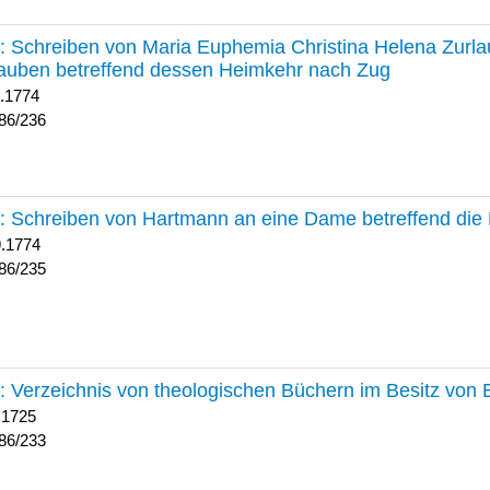
236 :
Schreiben von Maria Euphemia Christina Helena Zurlaub
auben betreffend dessen Heimkehr nach Zug
1.1774
86/236
235 :
Schreiben von Hartmann an eine Dame betreffend die 
9.1774
86/235
233 :
Verzeichnis von theologischen Büchern im Besitz von
 1725
86/233