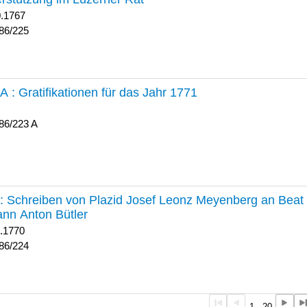
0.1767
86/225
 A :
Gratifikationen für das Jahr 1771
86/223 A
224 :
Schreiben von Plazid Josef Leonz Meyenberg an Beat 
nn Anton Bütler
1.1770
86/224
1 - 20