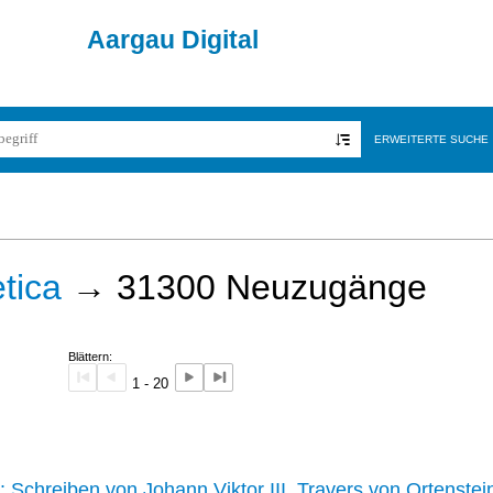
Aargau Digital
ERWEITERTE SUCHE
tica
→
31300
Neuzugänge
Blättern:
1 - 20
242 :
Schreiben von Johann Viktor III. Travers von Ortenstei