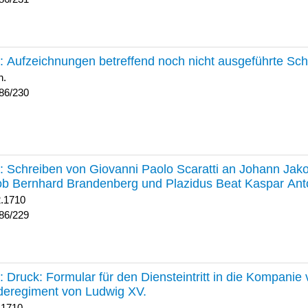
230 :
Aufzeichnungen betreffend noch nicht ausgeführte Sc
h.
86/230
229 :
Schreiben von Giovanni Paolo Scaratti an Johann Jak
b Bernhard Brandenberg und Plazidus Beat Kaspar Ant
2.1710
86/229
228 :
Druck: Formular für den Diensteintritt in die Kompani
deregiment von Ludwig XV.