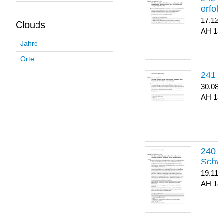
erfo
17.1
Clouds
1
Jahre
Orte
30.0
1
Sch
19.1
1