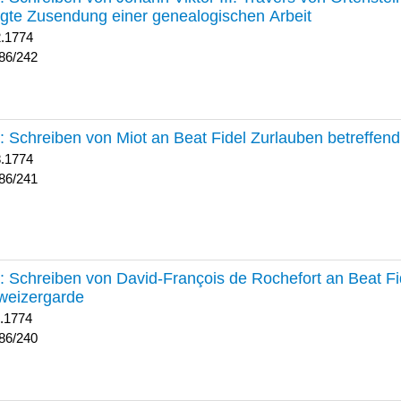
lgte Zusendung einer genealogischen Arbeit
2.1774
86/242
241 :
Schreiben von Miot an Beat Fidel Zurlauben betreffe
8.1774
86/241
240 :
Schreiben von David-François de Rochefort an Beat Fi
weizergarde
1.1774
86/240