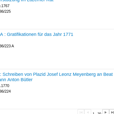
0.1767
86/225
 A :
Gratifikationen für das Jahr 1771
86/223 A
224 :
Schreiben von Plazid Josef Leonz Meyenberg an Beat 
nn Anton Bütler
1.1770
86/224
1 - 20