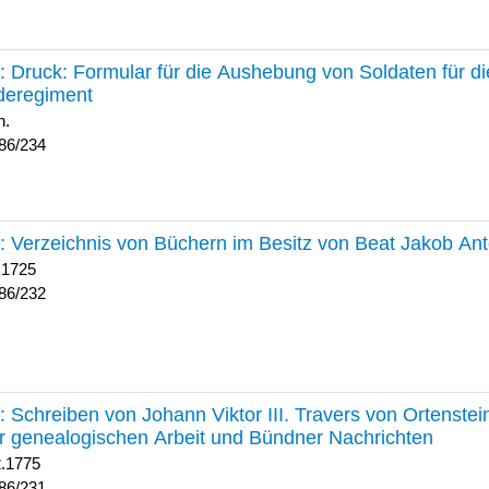
234 :
Druck: Formular für die Aushebung von Soldaten für d
deregiment
h.
86/234
232 :
Verzeichnis von Büchern im Besitz von Beat Jakob An
 1725
86/232
231 :
Schreiben von Johann Viktor III. Travers von Ortenste
r genealogischen Arbeit und Bündner Nachrichten
2.1775
86/231