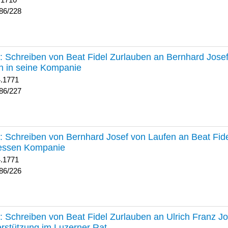
 1710
86/228
227 :
Schreiben von Beat Fidel Zurlauben an Bernhard Jose
n in seine Kompanie
4.1771
86/227
226 :
Schreiben von Bernhard Josef von Laufen an Beat Fid
dessen Kompanie
4.1771
86/226
225 :
Schreiben von Beat Fidel Zurlauben an Ulrich Franz J
rstützung im Luzerner Rat