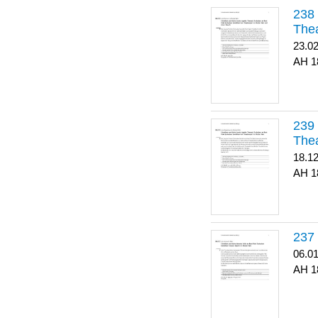
Thea
23.0
1
Thea
18.1
1
06.0
1