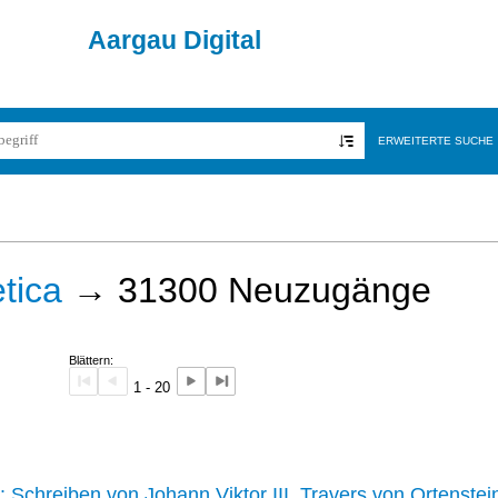
Aargau Digital
ERWEITERTE SUCHE
tica
→
31300
Neuzugänge
Blättern:
1 - 20
242 :
Schreiben von Johann Viktor III. Travers von Ortenstei