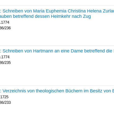
236 :
Schreiben von Maria Euphemia Christina Helena Zurlaub
auben betreffend dessen Heimkehr nach Zug
1.1774
86/236
235 :
Schreiben von Hartmann an eine Dame betreffend die 
9.1774
86/235
233 :
Verzeichnis von theologischen Büchern im Besitz von
 1725
86/233