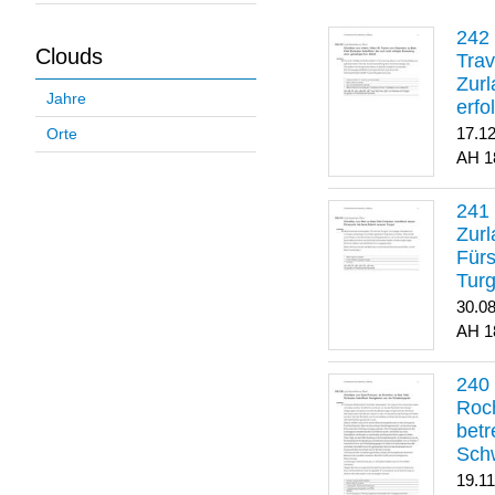
Clouds
Trav
Zurl
Jahre
erfo
gene
17.1
Orte
1
Zurl
Für
Turg
30.0
1
Roch
betr
Sch
19.1