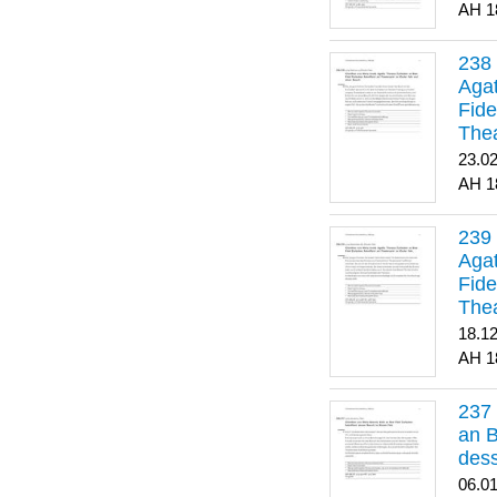
1
Agat
Fide
Thea
Bes
23.0
1
Agat
Fide
Thea
18.1
1
an B
dess
06.0