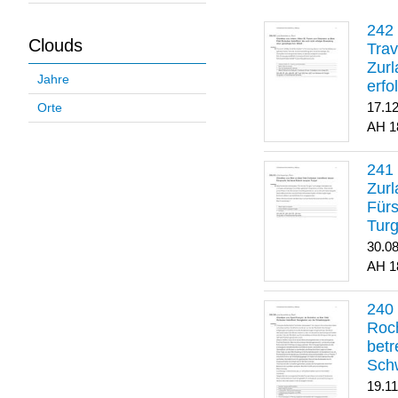
Clouds
Trav
Zurl
Jahre
erfo
gene
17.1
Orte
1
Zurl
Für
Turg
30.0
1
Roch
betr
Sch
19.1