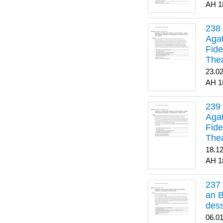
1
Agat
Fide
Thea
Bes
23.0
1
Agat
Fide
Thea
18.1
1
an B
dess
06.0