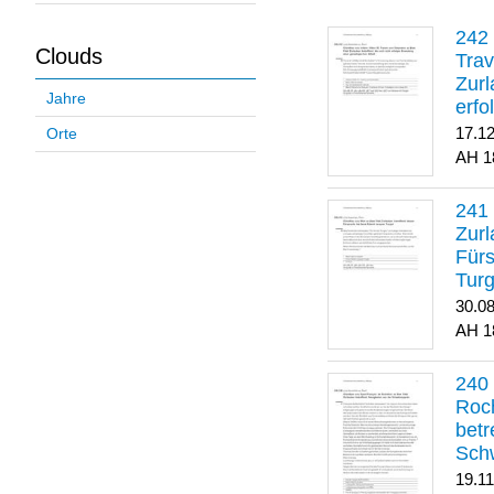
Clouds
Trav
Zurl
Jahre
erfo
gene
17.1
Orte
1
Zurl
Für
Turg
30.0
1
Roch
betr
Sch
19.1