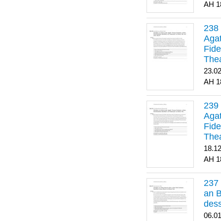
1
Agat
Fide
Thea
Bes
23.0
1
Agat
Fide
Thea
18.1
1
an B
dess
06.0